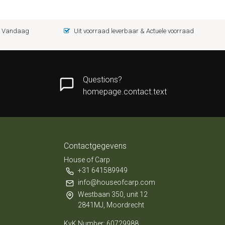
 = Vandaag
Uit voorraad leverbaar & Actuele voorraad
Questions?
homepage.contact.text
Contactgegevens
House of Carp
+31 641589949
info@houseofcarp.com
Westbaan 350, unit 12
2841MJ, Moordrecht
KvK Number: 60729988