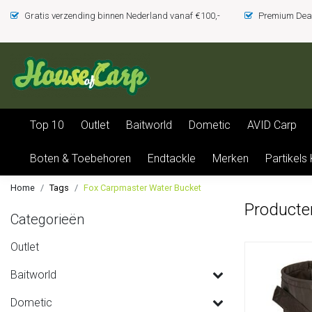
Gratis verzending binnen Nederland vanaf €100,-
Premium Deal
Top 10
Outlet
Baitworld
Dometic
AVID Carp
Boten & Toebehoren
Endtackle
Merken
Partikels
Home
Tags
Fox Carpmaster Water Bucket
Producte
Categorieën
Outlet
Baitworld
Dometic