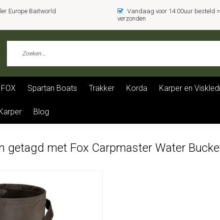
er Europe Baitworld
Vandaag voor 14:00uur besteld
verzonden
FOX
Spartan Boats
Trakker
Korda
Karper en Viskled
 Karper
Blog
n getagd met Fox Carpmaster Water Bucke