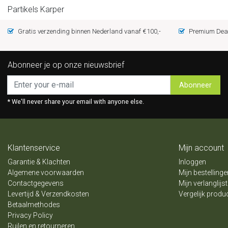
Partikels Karper
Gratis verzending binnen Nederland vanaf €100,-
Premium Deal
Abonneer je op onze nieuwsbrief
Abonneer
* We'll never share your email with anyone else.
Klantenservice
Mijn account
Garantie & Klachten
Inloggen
Algemene voorwaarden
Mijn bestellinge
Contactgegevens
Mijn verlanglijst
Levertijd & Verzendkosten
Vergelijk produ
Betaalmethodes
Privacy Policy
Ruilen en retourneren