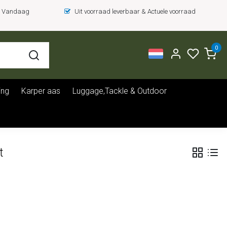
 = Vandaag
Uit voorraad leverbaar & Actuele voorraad
0
ing
Karper aas
Luggage,Tackle & Outdoor
t