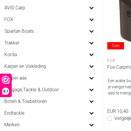
AVID Carp
FOX
Spartan Boats
Trakker
Sale
Korda
FOX
Karper en Viskleding
Fox Carpmas
Karper aas
Een water bu
je vangst na
Luggage,Tackle & Outdoor
9,1
aas te mengen
Boten & Toebehoren
EUR 10,40
Endtackle
Vergelij
Merken