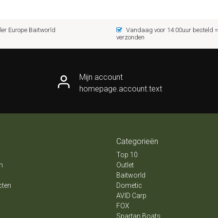
er Europe Baitworld
Vandaag voor 14:00uur besteld
verzonden
Mijn account
homepage.account.text
Categorieën
Top 10
n
Outlet
Baitworld
cten
Dometic
AVID Carp
FOX
Spartan Boats