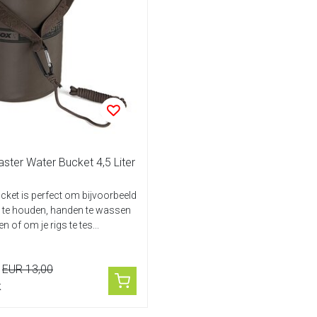
ter Water Bucket 4,5 Liter
cket is perfect om bijvoorbeeld
t te houden, handen te wassen
 of om je rigs te tes...
EUR 13,00
k