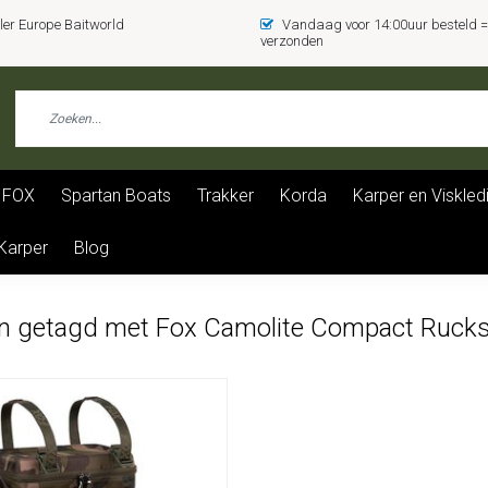
er Europe Baitworld
Vandaag voor 14:00uur besteld
verzonden
FOX
Spartan Boats
Trakker
Korda
Karper en Viskled
 Karper
Blog
n getagd met Fox Camolite Compact Ruck