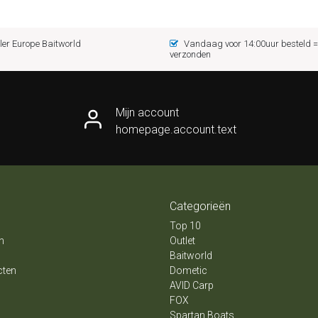
er Europe Baitworld
Vandaag voor 14:00uur besteld
verzonden
Mijn account
homepage.account.text
Categorieën
Top 10
n
Outlet
Baitworld
cten
Dometic
AVID Carp
FOX
Spartan Boats