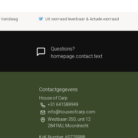
 = Vandaag
Uit voorraad leverbaar & Actuele voorraad
Questions?
homepage.contact.text
Contactgegevens
House of Carp
+31 641589949
info@houseofcarp.com
Westbaan 350, unit 12
2841MJ, Moordrecht
KvK Number: 60729988