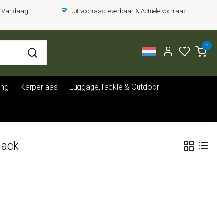
 = Vandaag
Uit voorraad leverbaar & Actuele voorraad
0
ing
Karper aas
Luggage,Tackle & Outdoor
sack