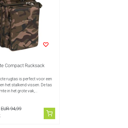
ite Compact Rucksack
e rugtas is perfect voor een
en het stalkend vissen. De tas
mte in het grote vak,...
EUR 94,99
k