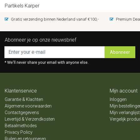
Partikels Karper
Gratis verzending binnen Nederland vanaf €100,-
Premium Deal
Abonneer je op onze nieuwsbrief
Abonneer
* We'll never share your email with anyone else.
Klantenservice
Mijn account
Garantie & Klachten
Inloggen
Algemene voorwaarden
Mijn bestellinge
Contactgegevens
Mijn verlanglijst
Levertijd & Verzendkosten
Vergelijk produ
Betaalmethodes
Privacy Policy
Ruilen en retourneren