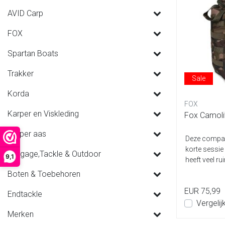
AVID Carp
FOX
Spartan Boats
Trakker
Sale
Korda
FOX
Karper en Viskleding
Fox Camol
Karper aas
Deze compact
korte sessie 
Luggage,Tackle & Outdoor
9,1
heeft veel rui
Boten & Toebehoren
EUR 75,99
Endtackle
Vergelij
Merken