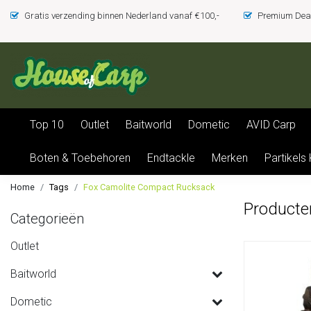
Gratis verzending binnen Nederland vanaf €100,-
Premium Deal
Top 10
Outlet
Baitworld
Dometic
AVID Carp
Boten & Toebehoren
Endtackle
Merken
Partikels
Home
Tags
Fox Camolite Compact Rucksack
Producte
Categorieën
Outlet
Baitworld
Dometic