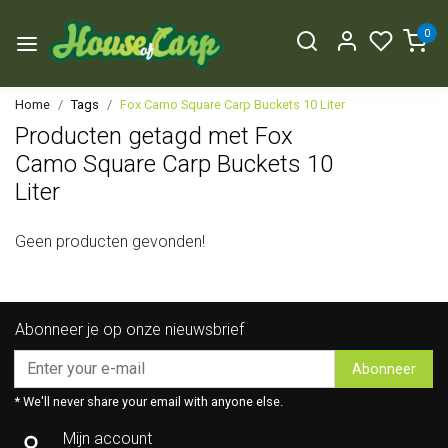
0
Home
Tags
Fox Camo Square Carp Buckets 10 Liter
Producten getagd met Fox
Camo Square Carp Buckets 10
Liter
Geen producten gevonden!
Abonneer je op onze nieuwsbrief
Abonneer
* We'll never share your email with anyone else.
Mijn account