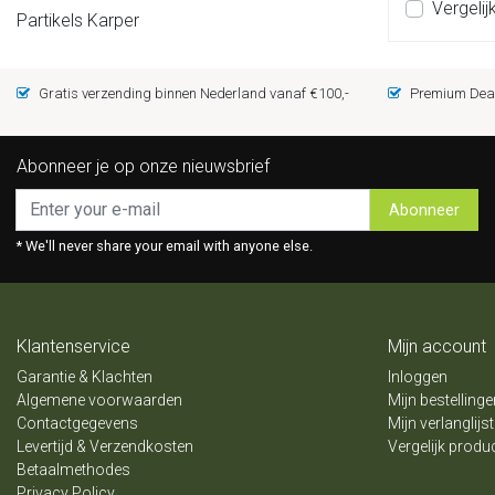
Vergelij
Partikels Karper
Gratis verzending binnen Nederland vanaf €100,-
Premium Deal
Abonneer je op onze nieuwsbrief
Abonneer
* We'll never share your email with anyone else.
Klantenservice
Mijn account
Garantie & Klachten
Inloggen
Algemene voorwaarden
Mijn bestellinge
Contactgegevens
Mijn verlanglijst
Levertijd & Verzendkosten
Vergelijk produ
Betaalmethodes
Privacy Policy