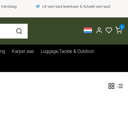
 = Vandaag
Uit voorraad leverbaar & Actuele voorraad
0
ing
Karper aas
Luggage,Tackle & Outdoor