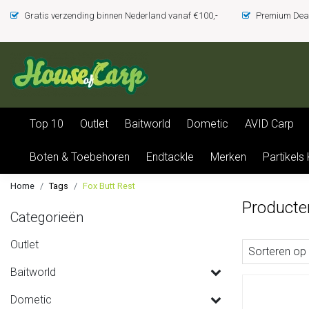
Gratis verzending binnen Nederland vanaf €100,-
Premium Deal
Top 10
Outlet
Baitworld
Dometic
AVID Carp
Boten & Toebehoren
Endtackle
Merken
Partikels
Home
Tags
Fox Butt Rest
Producte
Categorieën
Outlet
Sorteren op
Baitworld
Dometic