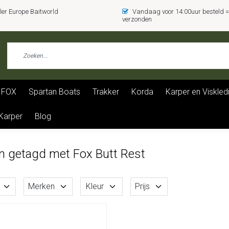
er Europe Baitworld
Vandaag voor 14:00uur besteld
verzonden
FOX
Spartan Boats
Trakker
Korda
Karper en Viskled
 Karper
Blog
n getagd met Fox Butt Rest
Merken
Kleur
Prijs