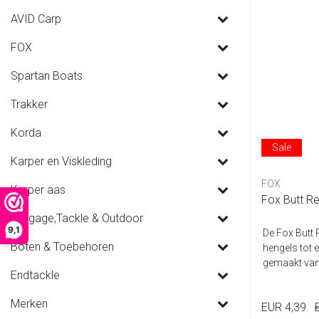
AVID Carp
FOX
Spartan Boats
Trakker
Korda
Sale
Karper en Viskleding
FOX
Karper aas
Fox Butt Re
Luggage,Tackle & Outdoor
9,1
De Fox Butt 
Boten & Toebehoren
hengels tot 
gemaakt van
Endtackle
Merken
EUR 4,39