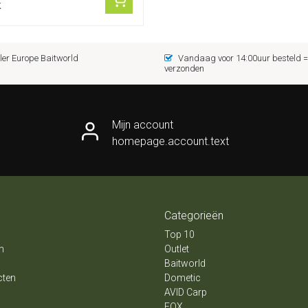
k
er Europe Baitworld
Vandaag voor 14:00uur besteld
verzonden
Mijn account
homepage.account.text
Categorieën
Top 10
n
Outlet
Baitworld
cten
Dometic
AVID Carp
FOX