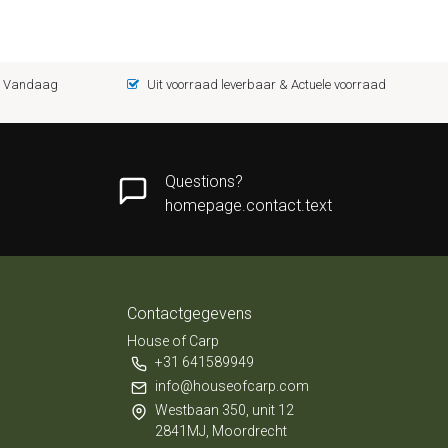
 = Vandaag
Uit voorraad leverbaar & Actuele voorraad
Questions?
homepage.contact.text
Contactgegevens
House of Carp
+31 641589949
info@houseofcarp.com
Westbaan 350, unit 12
2841MJ, Moordrecht