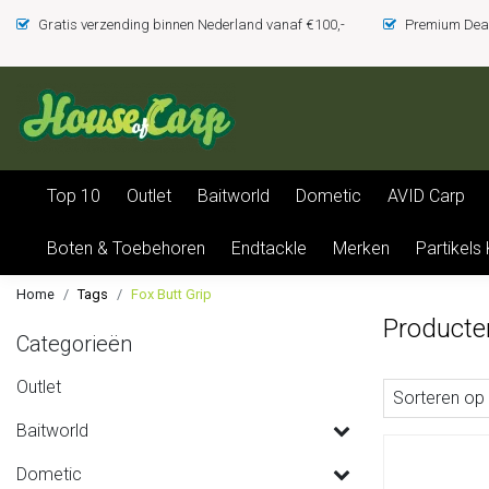
Gratis verzending binnen Nederland vanaf €100,-
Premium Deal
Top 10
Outlet
Baitworld
Dometic
AVID Carp
Boten & Toebehoren
Endtackle
Merken
Partikels
Home
Tags
Fox Butt Grip
Producte
Categorieën
Outlet
Sorteren op
Baitworld
Dometic