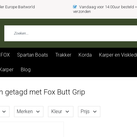
er Europe Baitworld
Vandaag voor 14:00uur besteld
verzonden
FOX
Spartan Boats
Trakker
Korda
Karper en Viskled
 Karper
Blog
n getagd met Fox Butt Grip
Merken
Kleur
Prijs