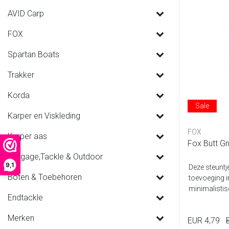
AVID Carp
FOX
Spartan Boats
Trakker
Korda
Sale
Karper en Viskleding
FOX
Karper aas
Fox Butt Gr
Luggage,Tackle & Outdoor
9,1
Deze steuntj
Boten & Toebehoren
toevoeging in
minimalistis
Endtackle
en...
Merken
EUR 4,79