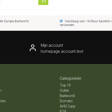
k
er Europe Baitworld
Vandaag voor 14:00uur besteld
verzonden
Mijn account
homepage.account.text
Categorieën
Top 10
n
Outlet
Baitworld
cten
Dometic
AVID Carp
FOX