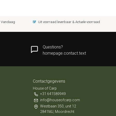
 = Vandaag
Uit voorraad leverbaar & Actuele voorraad
Questions?
homepage.contact.text
Contactgegevens
House of Carp
+31 641589949
info@houseofcarp.com
Westbaan 350, unit 12
2841MJ, Moordrecht