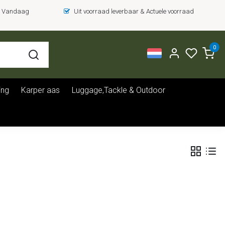
 = Vandaag
Uit voorraad leverbaar & Actuele voorraad
0
ing
Karper aas
Luggage,Tackle & Outdoor