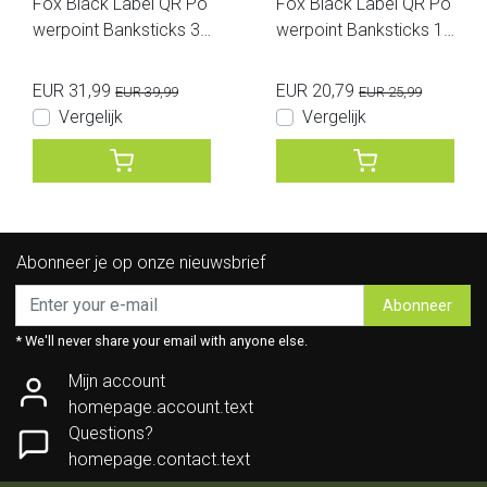
Fox Black Label QR Po
Fox Black Label QR Po
werpoint Banksticks 36
werpoint Banksticks 12
inch
inch
EUR 31,99
EUR 20,79
EUR 39,99
EUR 25,99
Vergelijk
Vergelijk
Abonneer je op onze nieuwsbrief
Abonneer
* We'll never share your email with anyone else.
Mijn account
homepage.account.text
Questions?
homepage.contact.text