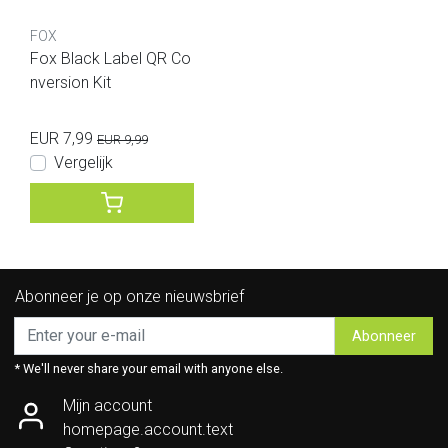
FOX
Fox Black Label QR Co
nversion Kit
EUR 7,99
EUR 9,99
Vergelijk
Abonneer je op onze nieuwsbrief
Abonneer
* We'll never share your email with anyone else.
Mijn account
homepage.account.text