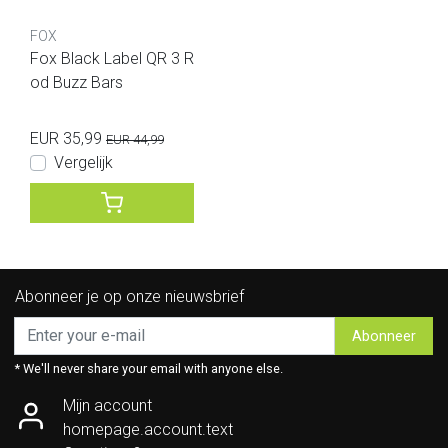
FOX
Fox Black Label QR 3 R
od Buzz Bars
EUR 35,99
EUR 44,99
Vergelijk
Abonneer je op onze nieuwsbrief
Abonneer
* We'll never share your email with anyone else.
Mijn account
homepage.account.text