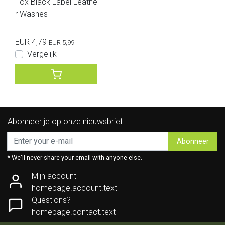
Fox Black Label Leathe
r Washes
EUR 4,79
EUR 5,99
Vergelijk
Abonneer je op onze nieuwsbrief
Abonneer
* We'll never share your email with anyone else.
Mijn account
homepage.account.text
Questions?
homepage.contact.text