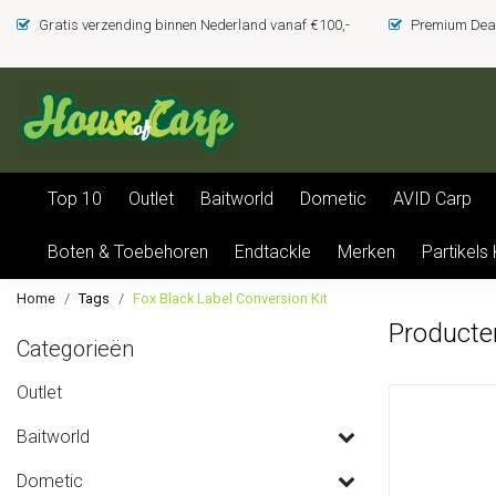
Gratis verzending binnen Nederland vanaf €100,-
Premium Deal
Top 10
Outlet
Baitworld
Dometic
AVID Carp
Boten & Toebehoren
Endtackle
Merken
Partikels
Home
Tags
Fox Black Label Conversion Kit
Producte
Categorieën
Outlet
Baitworld
Dometic