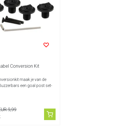
abel Conversion Kit
versionkit maak je van de
Buzzerbars een goal post set-
EUR 9,99
k