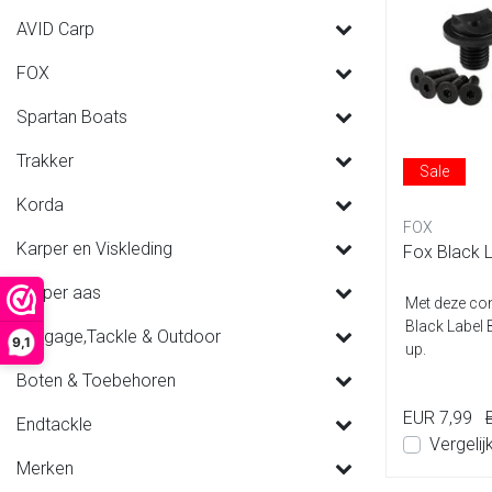
AVID Carp
FOX
Spartan Boats
Trakker
Sale
Korda
FOX
Karper en Viskleding
Fox Black L
Karper aas
Met deze con
Black Label 
Luggage,Tackle & Outdoor
9,1
up.
Boten & Toebehoren
EUR 7,99
Endtackle
Vergelij
Merken