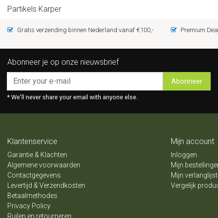
Partikels Karper
Gratis verzending binnen Nederland vanaf €100,-
Premium Deal
Abonneer je op onze nieuwsbrief
Abonneer
* We'll never share your email with anyone else.
Klantenservice
Mijn account
Garantie & Klachten
Inloggen
Algemene voorwaarden
Mijn bestellinge
Contactgegevens
Mijn verlanglijst
Levertijd & Verzendkosten
Vergelijk produ
Betaalmethodes
Privacy Policy
Ruilen en retourneren