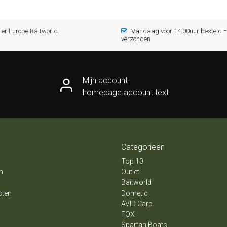
er Europe Baitworld
Vandaag voor 14:00uur besteld
verzonden
Mijn account
homepage.account.text
Categorieën
Top 10
n
Outlet
Baitworld
cten
Dometic
AVID Carp
FOX
Spartan Boats