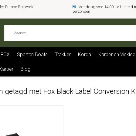
er Europe Baitworld
Vandaag voor 14:00uur besteld
verzonden
FOX
Spartan Boats
Trakker
Korda
Karper en Viskled
 Karper
Blog
n getagd met Fox Black Label Conversion K