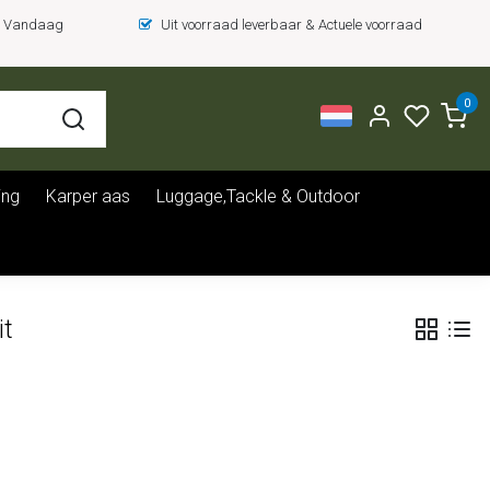
 = Vandaag
Uit voorraad leverbaar & Actuele voorraad
0
ing
Karper aas
Luggage,Tackle & Outdoor
it