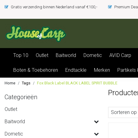
Gratis verzending binnen Nederland vanaf €100,-
Premium Deal
Top 10
Outlet
Baitworld
Dometic
AVID Carp
Boten & Toebehoren
Endtackle
Merken
Partikels
Home
Tags
Fox Black Label BLACK LABEL SPIRIT BUBBLE
Producte
Categorieën
Outlet
Sorteren op
Baitworld
Dometic