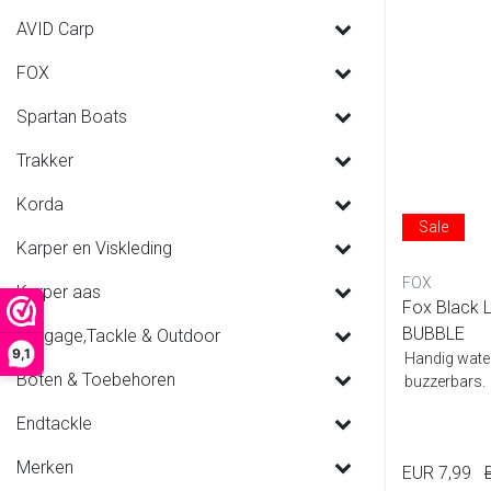
AVID Carp
FOX
Spartan Boats
Trakker
Korda
Sale
Karper en Viskleding
FOX
Karper aas
Fox Black 
BUBBLE
Luggage,Tackle & Outdoor
9,1
Handig water
Boten & Toebehoren
buzzerbars.
Endtackle
Merken
EUR 7,99