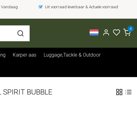
 = Vandaag
Uit voorraad leverbaar & Actuele voorraad
0
ing
Karper aas
Luggage,Tackle & Outdoor
L SPIRIT BUBBLE