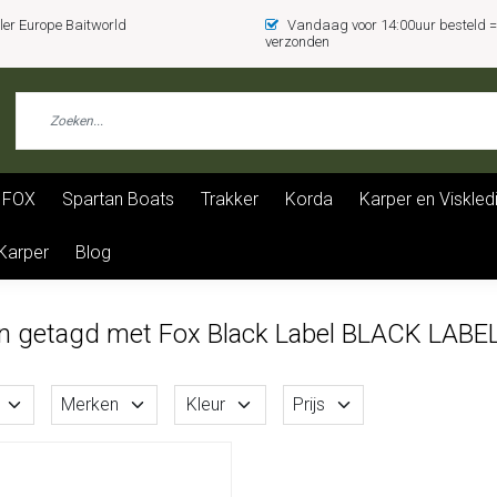
er Europe Baitworld
Vandaag voor 14:00uur besteld
verzonden
FOX
Spartan Boats
Trakker
Korda
Karper en Viskled
 Karper
Blog
n getagd met Fox Black Label BLACK LABE
Merken
Kleur
Prijs