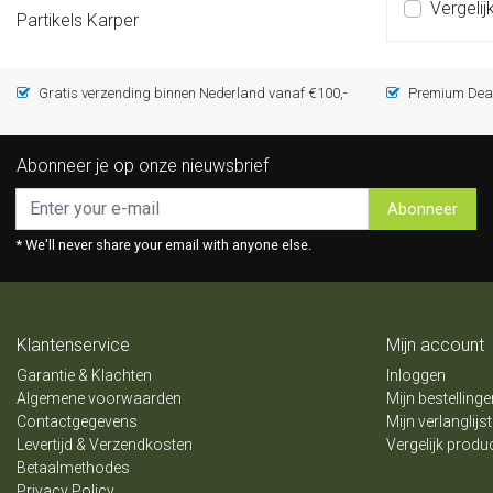
Vergelij
Partikels Karper
Gratis verzending binnen Nederland vanaf €100,-
Premium Deal
Abonneer je op onze nieuwsbrief
Abonneer
* We'll never share your email with anyone else.
Klantenservice
Mijn account
Garantie & Klachten
Inloggen
Algemene voorwaarden
Mijn bestellinge
Contactgegevens
Mijn verlanglijst
Levertijd & Verzendkosten
Vergelijk produ
Betaalmethodes
Privacy Policy