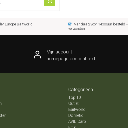
k
er Europe Baitworld
Vandaag voor 14:00uur besteld
verzonden
Mijn account
homepage.account.text
Categorieën
Top 10
n
Outlet
Baitworld
cten
Dometic
AVID Carp
FOX