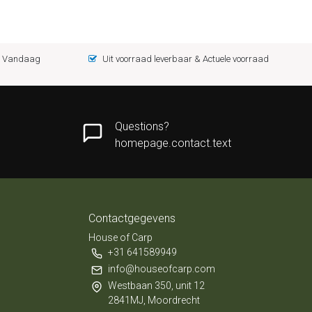
 = Vandaag
Uit voorraad leverbaar & Actuele voorraad
Questions?
homepage.contact.text
Contactgegevens
House of Carp
+31 641589949
info@houseofcarp.com
Westbaan 350, unit 12
2841MJ, Moordrecht