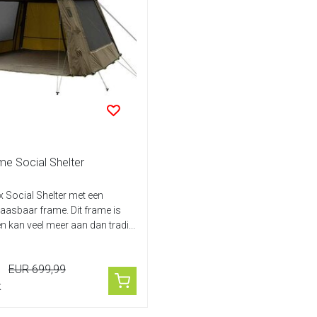
me Social Shelter
x Social Shelter met een
laasbaar frame. Dit frame is
n kan veel meer aan dan tradi...
EUR 699,99
k