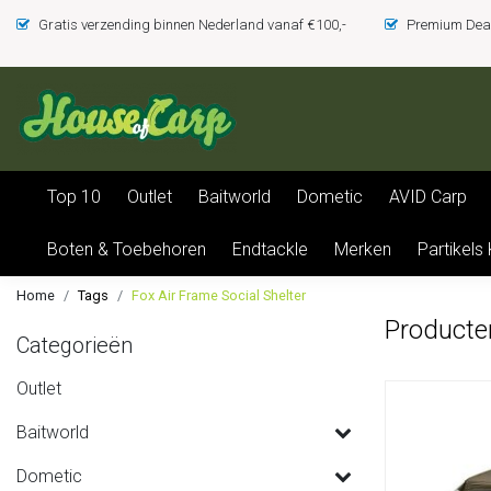
Gratis verzending binnen Nederland vanaf €100,-
Premium Deal
Top 10
Outlet
Baitworld
Dometic
AVID Carp
Boten & Toebehoren
Endtackle
Merken
Partikels
Home
Tags
Fox Air Frame Social Shelter
Producte
Categorieën
Outlet
Baitworld
Dometic