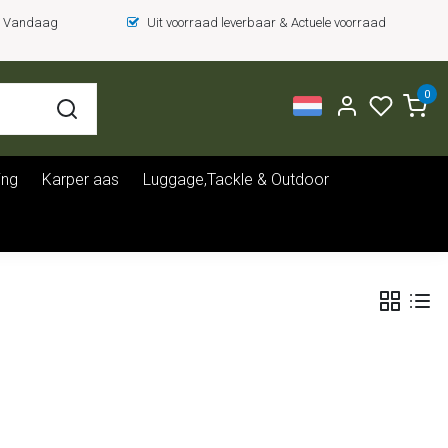
 = Vandaag
Uit voorraad leverbaar & Actuele voorraad
0
ing
Karper aas
Luggage,Tackle & Outdoor