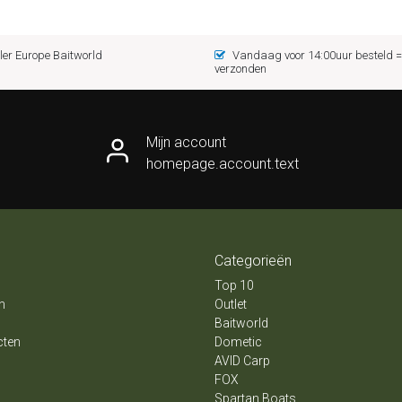
er Europe Baitworld
Vandaag voor 14:00uur besteld
verzonden
Mijn account
homepage.account.text
Categorieën
Top 10
n
Outlet
Baitworld
cten
Dometic
AVID Carp
FOX
Spartan Boats