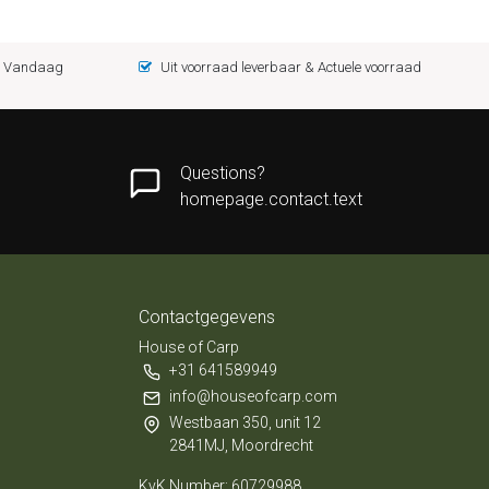
 = Vandaag
Uit voorraad leverbaar & Actuele voorraad
Questions?
homepage.contact.text
Contactgegevens
House of Carp
+31 641589949
info@houseofcarp.com
Westbaan 350, unit 12
2841MJ, Moordrecht
KvK Number: 60729988