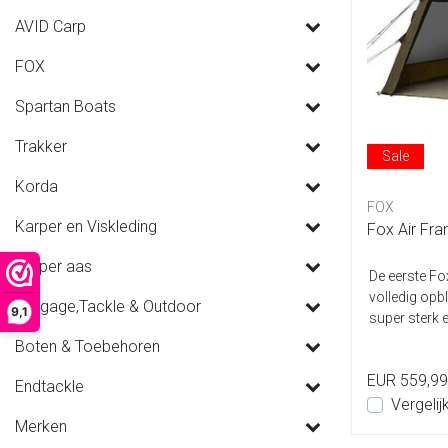
AVID Carp
FOX
Spartan Boats
Trakker
Sale
Korda
FOX
Karper en Viskleding
Fox Air Fra
Karper aas
De eerste Fo
volledig opb
Luggage,Tackle & Outdoor
9,1
super sterk e
Boten & Toebehoren
EUR 559,99
Endtackle
Vergelij
Merken