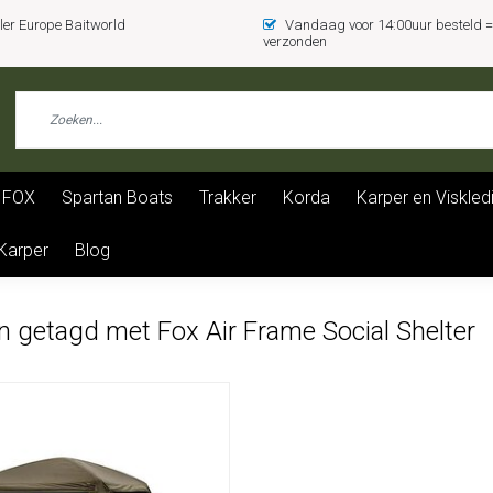
er Europe Baitworld
Vandaag voor 14:00uur besteld
verzonden
FOX
Spartan Boats
Trakker
Korda
Karper en Viskled
 Karper
Blog
n getagd met Fox Air Frame Social Shelter