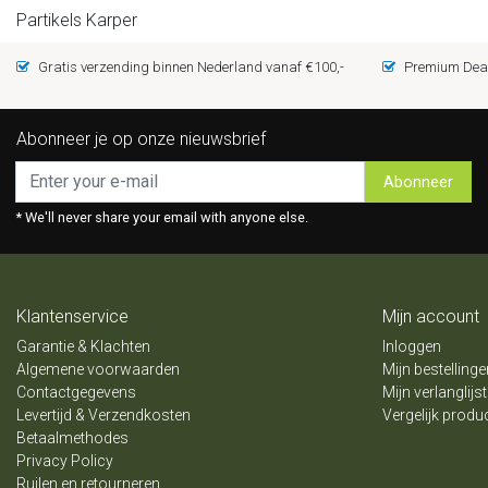
Partikels Karper
Gratis verzending binnen Nederland vanaf €100,-
Premium Deal
Abonneer je op onze nieuwsbrief
Abonneer
* We'll never share your email with anyone else.
Klantenservice
Mijn account
Garantie & Klachten
Inloggen
Algemene voorwaarden
Mijn bestellinge
Contactgegevens
Mijn verlanglijst
Levertijd & Verzendkosten
Vergelijk produ
Betaalmethodes
Privacy Policy
Ruilen en retourneren