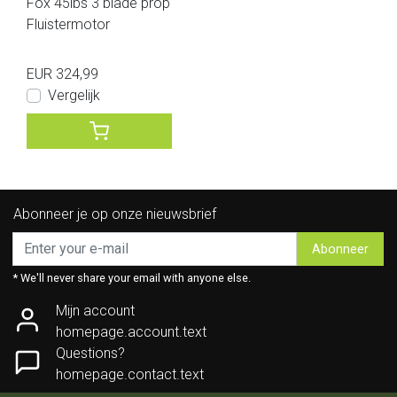
Fox 45lbs 3 blade prop
Fluistermotor
EUR 324,99
Vergelijk
Abonneer je op onze nieuwsbrief
Abonneer
* We'll never share your email with anyone else.
Mijn account
homepage.account.text
Questions?
homepage.contact.text