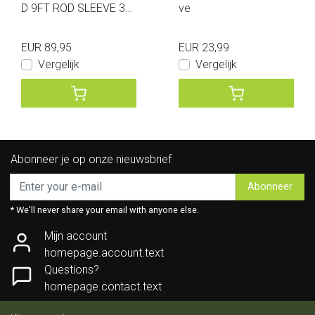
D 9FT ROD SLEEVE 3R
ve
ODS
EUR 89,95
EUR 23,99
Vergelijk
Vergelijk
Abonneer je op onze nieuwsbrief
Abonneer
* We'll never share your email with anyone else.
Mijn account
homepage.account.text
Questions?
homepage.contact.text