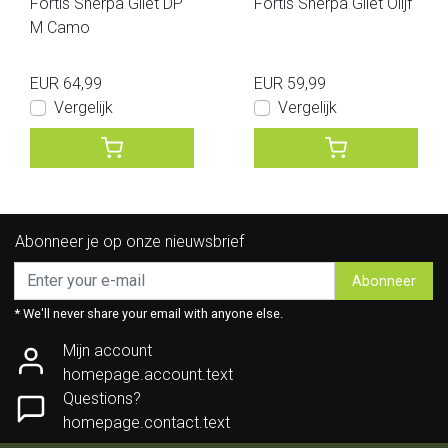
Fortis Sherpa Gilet DP
Fortis Sherpa Gilet Olijf
M Camo
EUR 64,99
EUR 59,99
Vergelijk
Vergelijk
Abonneer je op onze nieuwsbrief
Abonneer
* We'll never share your email with anyone else.
Mijn account
homepage.account.text
Questions?
homepage.contact.text