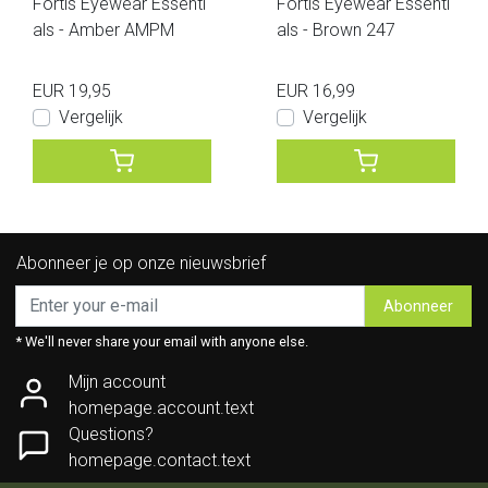
Fortis Eyewear Essenti
Fortis Eyewear Essenti
als - Amber AMPM
als - Brown 247
EUR 19,95
EUR 16,99
Vergelijk
Vergelijk
Abonneer je op onze nieuwsbrief
Abonneer
* We'll never share your email with anyone else.
Mijn account
homepage.account.text
Questions?
homepage.contact.text