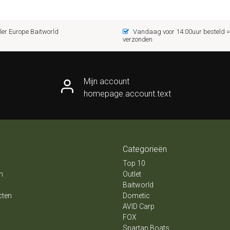
er Europe Baitworld
Vandaag voor 14:00uur besteld
verzonden
Mijn account
homepage.account.text
Categorieën
Top 10
n
Outlet
Baitworld
cten
Dometic
AVID Carp
FOX
Spartan Boats