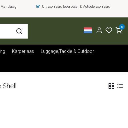
 = Vandaag
Uit voorraad leverbaar & Actuele voorraad
0
ing
Karper aas
Luggage,Tackle & Outdoor
 Shell