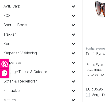
AVID Carp
FOX
Spartan Boats
Trakker
Korda
Fortis Eyewe
Karper en Viskleding
Fortis Eyew
Karper aas
Fortis Eyewe
deze must-h
Luggage,Tackle & Outdoor
9,1
tortoise mon
Boten & Toebehoren
EUR 35,95
Endtackle
Vergelij
Merken