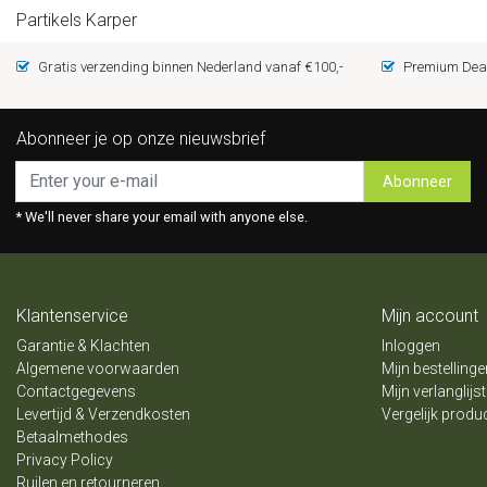
Partikels Karper
Gratis verzending binnen Nederland vanaf €100,-
Premium Deal
Abonneer je op onze nieuwsbrief
Abonneer
* We'll never share your email with anyone else.
Klantenservice
Mijn account
Garantie & Klachten
Inloggen
Algemene voorwaarden
Mijn bestellinge
Contactgegevens
Mijn verlanglijst
Levertijd & Verzendkosten
Vergelijk produ
Betaalmethodes
Privacy Policy
Ruilen en retourneren