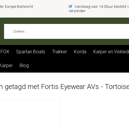
er Europe Baitworld
Vandaag voor 14:00uur besteld
verzonden
FOX
Spartan Boats
Trakker
Korda
Karper en Viskled
 Karper
Blog
 getagd met Fortis Eyewear AVs - Tortoise