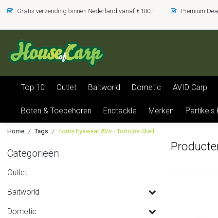
Gratis verzending binnen Nederland vanaf €100,-
Premium Deal
Top 10
Outlet
Baitworld
Dometic
AVID Carp
Boten & Toebehoren
Endtackle
Merken
Partikels
Home
Tags
Fortis Eyewear AVs - Tortoise Shell
Producten
Categorieën
Outlet
Baitworld
Dometic