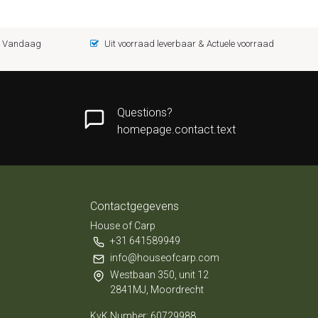
 = Vandaag
Uit voorraad leverbaar & Actuele voorraad
Questions?
homepage.contact.text
Contactgegevens
House of Carp
+31 641589949
info@houseofcarp.com
Westbaan 350, unit 12
2841MJ, Moordrecht
KvK Number: 60729988