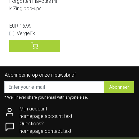
Forgotten Flavours Pin
k Zing pop-ups
EUR 16,99
Vergelijk
Abonneer je op onze nieuwsbrief
Abonneer
* We'll never share your email with anyone else.
Mijn account
homepage.account.text
Questions?
homepage.contact.text