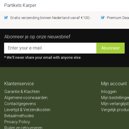
Partikels Karper
Gratis verzending binnen Nederland vanaf €100,-
Premium Deal
Abonneer je op onze nieuwsbrief
Abonneer
* We'll never share your email with anyone else.
Klantenservice
Mijn account
Garantie & Klachten
Inloggen
Algemene voorwaarden
Mijn bestellinge
Contactgegevens
Mijn verlanglijst
Levertijd & Verzendkosten
Vergelijk produ
Betaalmethodes
Privacy Policy
Ruilen en retourneren