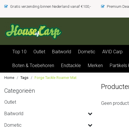
Gratis verzending binnen Nederland vanaf €100,-
Premium Deal
Top 10
Outlet
Baitworld
Dometic
AVID Carp
Boten & Toebehoren
Endtackle
Merken
Partikels
Home
Tags
Forge Tackle Roamer Mat
Producte
Categorieën
Outlet
Geen product
Baitworld
Dometic