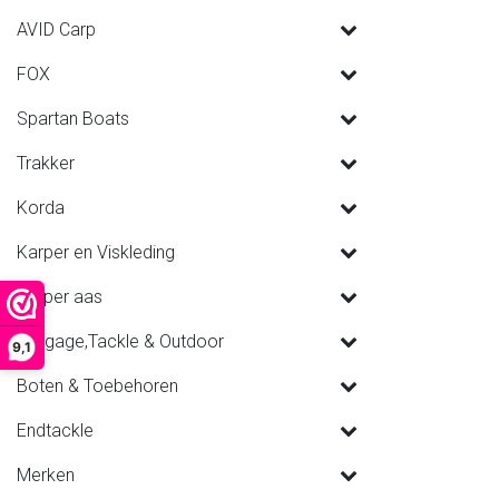
AVID Carp
FOX
Spartan Boats
Trakker
Korda
Karper en Viskleding
Karper aas
Luggage,Tackle & Outdoor
9,1
Boten & Toebehoren
Endtackle
Merken