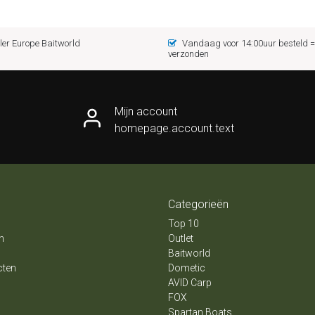
er Europe Baitworld
Vandaag voor 14:00uur besteld
verzonden
Mijn account
homepage.account.text
Categorieën
Top 10
n
Outlet
Baitworld
cten
Dometic
AVID Carp
FOX
Spartan Boats