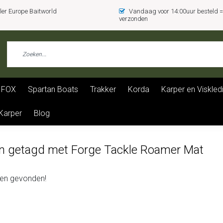
er Europe Baitworld
Vandaag voor 14:00uur besteld
verzonden
FOX
Spartan Boats
Trakker
Korda
Karper en Viskled
 Karper
Blog
n getagd met Forge Tackle Roamer Mat
en gevonden!