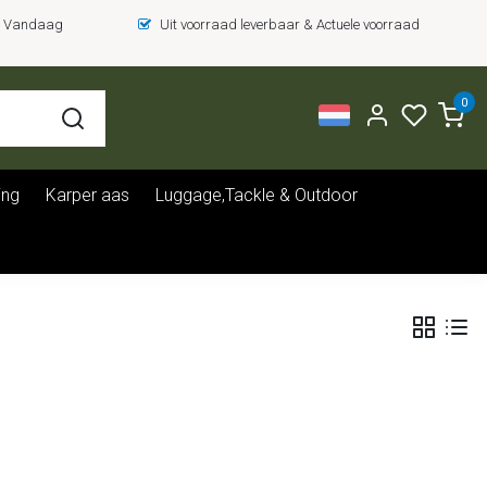
 = Vandaag
Uit voorraad leverbaar & Actuele voorraad
0
ing
Karper aas
Luggage,Tackle & Outdoor