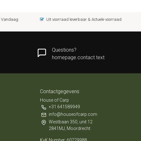
 = Vandaag
Uit voorraad leverbaar & Actuele voorraad
Questions?
homepage.contact.text
Contactgegevens
House of Carp
+31 641589949
info@houseofcarp.com
Westbaan 350, unit 12
2841MJ, Moordrecht
KvK Number: 60729988