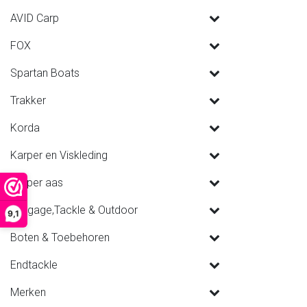
AVID Carp
FOX
Spartan Boats
Trakker
Korda
Karper en Viskleding
Karper aas
Luggage,Tackle & Outdoor
9,1
Boten & Toebehoren
Endtackle
Merken