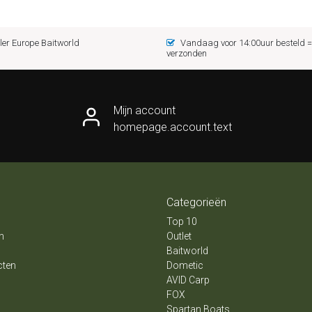
er Europe Baitworld
Vandaag voor 14:00uur besteld
verzonden
Mijn account
homepage.account.text
Categorieën
Top 10
n
Outlet
Baitworld
cten
Dometic
AVID Carp
FOX
Spartan Boats