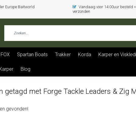
er Europe Baitworld
Vandaag voor 14:00uur besteld
verzonden
FOX
Spartan Boats
Trakker
Korda
Karper en Viskled
 Karper
Blog
n getagd met Forge Tackle Leaders & Zig 
en gevonden!