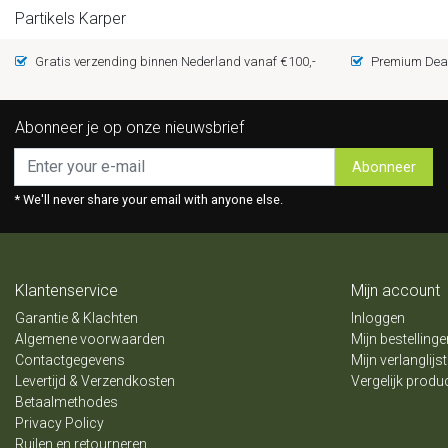
Partikels Karper
Gratis verzending binnen Nederland vanaf €100,-
Premium Deal
Abonneer je op onze nieuwsbrief
Abonneer
* We'll never share your email with anyone else.
Klantenservice
Mijn account
Garantie & Klachten
Inloggen
Algemene voorwaarden
Mijn bestellinge
Contactgegevens
Mijn verlanglijst
Levertijd & Verzendkosten
Vergelijk produ
Betaalmethodes
Privacy Policy
Ruilen en retourneren