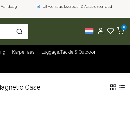
 = Vandaag
Uit voorraad leverbaar & Actuele voorraad
0
ing
Karper aas
Luggage,Tackle & Outdoor
Magnetic Case