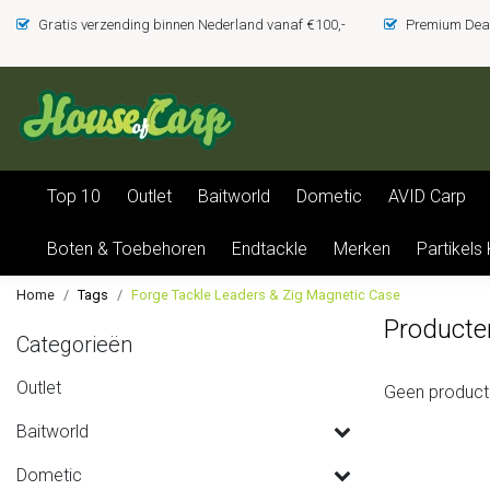
Gratis verzending binnen Nederland vanaf €100,-
Premium Deal
Top 10
Outlet
Baitworld
Dometic
AVID Carp
Boten & Toebehoren
Endtackle
Merken
Partikels
Home
Tags
Forge Tackle Leaders & Zig Magnetic Case
Producte
Categorieën
Outlet
Geen product
Baitworld
Dometic