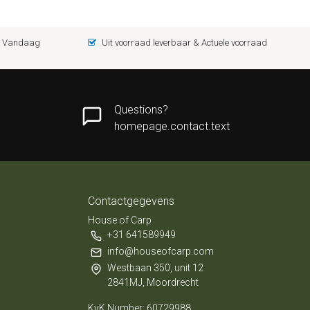
 = Vandaag
Uit voorraad leverbaar & Actuele voorraad
Questions?
homepage.contact.text
Contactgegevens
House of Carp
+31 641589949
info@houseofcarp.com
Westbaan 350, unit 12
2841MJ, Moordrecht
KvK Number: 60729988