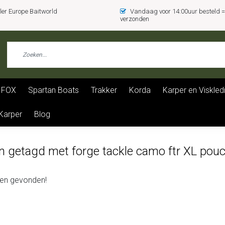
er Europe Baitworld
Vandaag voor 14:00uur besteld
verzonden
FOX
Spartan Boats
Trakker
Korda
Karper en Viskled
 Karper
Blog
n getagd met forge tackle camo ftr XL pou
en gevonden!