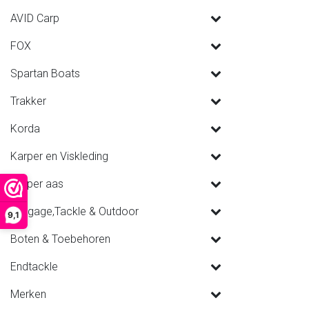
AVID Carp
FOX
Spartan Boats
Trakker
Korda
Karper en Viskleding
Karper aas
Luggage,Tackle & Outdoor
9,1
Boten & Toebehoren
Endtackle
Merken