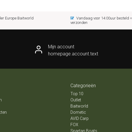
er Europe Baitworld
Vandaag voor 14:00uur besteld
verzonden
Mijn account
homepage.account.text
Categorieën
Top 10
n
Outlet
Baitworld
cten
Dometic
AVID Carp
FOX
Spartan Boats