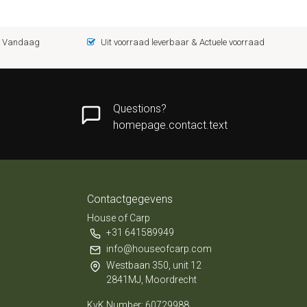
 = Vandaag
Uit voorraad leverbaar & Actuele voorraad
Questions?
homepage.contact.text
Contactgegevens
House of Carp
+31 641589949
info@houseofcarp.com
Westbaan 350, unit 12
2841MJ, Moordrecht
KvK Number: 60729988