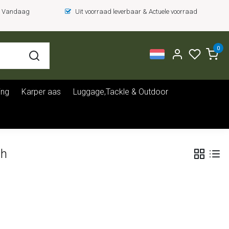
 = Vandaag
Uit voorraad leverbaar & Actuele voorraad
0
ing
Karper aas
Luggage,Tackle & Outdoor
ch