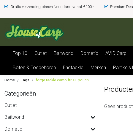
Gratis verzending binnen Nederland vanaf €100,-
Premium Deal
Top 10
Outlet
Baitworld
Dometic
AVID Carp
Boten & Toebehoren
Endtackle
Merken
Partikels
Home
Tags
forge tackle camo ftr XL pouch
Producte
Categorieën
Outlet
Geen product
Baitworld
Dometic