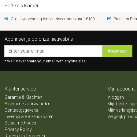
Partikels Karper
Gratis verzending binnen Nederland vanaf €100,-
Premium Deal
Abonneer je op onze nieuwsbrief
Abonneer
* We'll never share your email with anyone else.
Klantenservice
Mijn account
Garantie & Klachten
Inloggen
Algemene voorwaarden
Mijn bestellinge
Contactgegevens
Mijn verlanglijst
Levertijd & Verzendkosten
Vergelijk produ
Betaalmethodes
Privacy Policy
Ruilen en retourneren