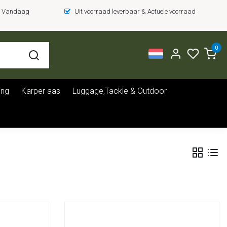
 = Vandaag
Uit voorraad leverbaar & Actuele voorraad
0
ing
Karper aas
Luggage,Tackle & Outdoor