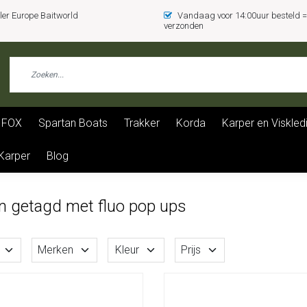
er Europe Baitworld
Vandaag voor 14:00uur besteld
verzonden
FOX
Spartan Boats
Trakker
Korda
Karper en Viskled
 Karper
Blog
n getagd met fluo pop ups
Merken
Kleur
Prijs