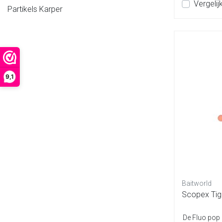
Vergelij
Partikels Karper
9,1
Baitworld
Scopex Tig
De Fluo pop 