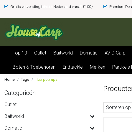
Gratis verzending binnen Nederland vanaf €100,-
Premium Deal
Top 10
Outlet
Baitworld
Dometic
AVID Carp
Boten & Toebehoren
Endtackle
Merken
Partikels
Home
Tags
fluo pop ups
Producte
Categorieën
Outlet
Sorteren op
Baitworld
Dometic