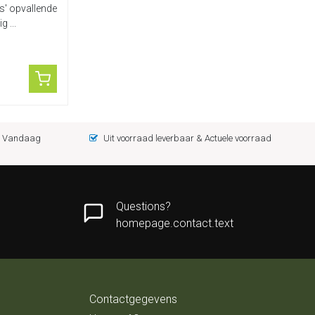
es' opvallende
 ...
 = Vandaag
Uit voorraad leverbaar & Actuele voorraad
Questions?
homepage.contact.text
Contactgegevens