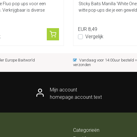
 Fluo pop ups voor een
Sticky Baits Manilla 'White On
. Verkrijgbaar is diverse
witte pop-ups die je een geweldig
EUR 8,49
k
Vergelijk
er Europe Baitworld
Vandaag voor 14:00uur besteld
verzonden
Mijn account
homepage.account.text
Categorieën