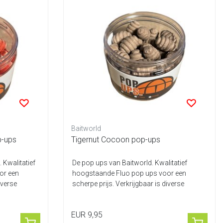
Baitworld
p-ups
Tigernut Cocoon pop-ups
 Kwalitatief
De pop ups van Baitworld. Kwalitatief
or een
hoogstaande Fluo pop ups voor een
iverse
scherpe prijs. Verkrijgbaar is diverse
smaken en...
EUR 9,95