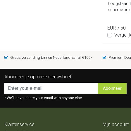
hoogstaande
scherpe prijs
smak...
EUR 7,50
Vergelij
Gratis verzending binnen Nederland vanaf €100,-
Premium Deal
Abonneer je op onze nieuwsbrief
Abonneer
* We'll never share your email with anyone else.
Klantenservice
Mijn account