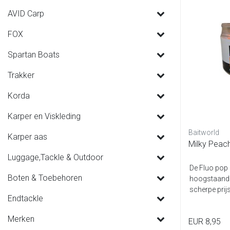
AVID Carp
FOX
Spartan Boats
Trakker
Korda
Karper en Viskleding
Baitworld
Karper aas
Milky Peach
Luggage,Tackle & Outdoor
De Fluo pop 
Boten & Toebehoren
hoogstaande
scherpe prijs
Endtackle
smak...
Merken
EUR 8,95