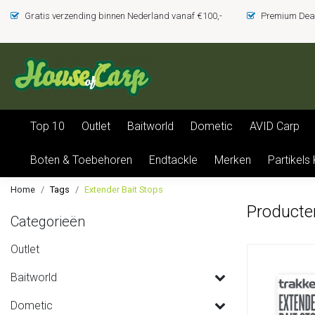
Gratis verzending binnen Nederland vanaf €100,-
Premium Deal
Top 10
Outlet
Baitworld
Dometic
AVID Carp
Boten & Toebehoren
Endtackle
Merken
Partikels
Home
Tags
Extender Bait Stops
Producte
Categorieën
Outlet
Baitworld
Dometic