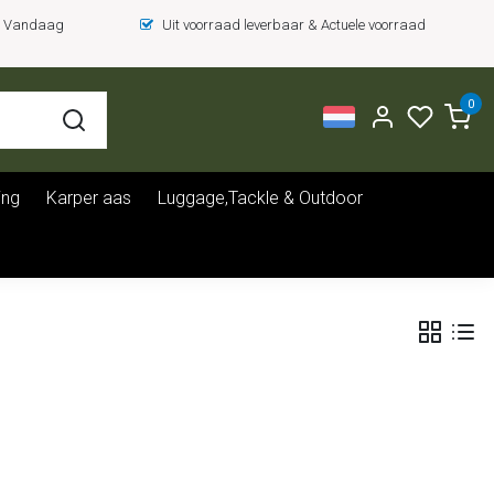
 = Vandaag
Uit voorraad leverbaar & Actuele voorraad
0
ing
Karper aas
Luggage,Tackle & Outdoor