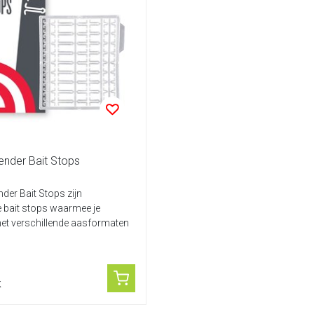
ender Bait Stops
nder Bait Stops zijn
 bait stops waarmee je
et verschillende aasformaten
.
k