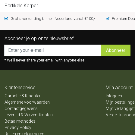
Partikels Karper
Gratis verzending binnen Nederland vanaf €100,-
Premium Deal
Abonneer je op onze nieuwsbrief
Abonneer
* We'll never share your email with anyone else.
Klantenservice
Mijn account
Garantie & Klachten
Inloggen
Algemene voorwaarden
Mijn bestellinge
Contactgegevens
Mijn verlanglijst
Levertijd & Verzendkosten
Vergelijk produ
Betaalmethodes
Privacy Policy
Ruilen en retourneren