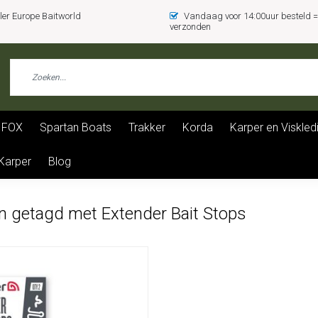
er Europe Baitworld
Vandaag voor 14:00uur besteld
verzonden
FOX
Spartan Boats
Trakker
Korda
Karper en Viskled
 Karper
Blog
n getagd met Extender Bait Stops