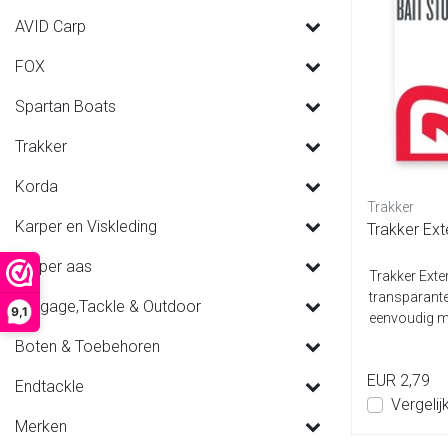
AVID Carp
FOX
Spartan Boats
Trakker
Korda
Trakker
Karper en Viskleding
Trakker Ext
Karper aas
Trakker Exte
transparante
Luggage,Tackle & Outdoor
9,1
eenvoudig m
op dezelfde ..
Boten & Toebehoren
EUR 2,79
Endtackle
Vergelij
Merken