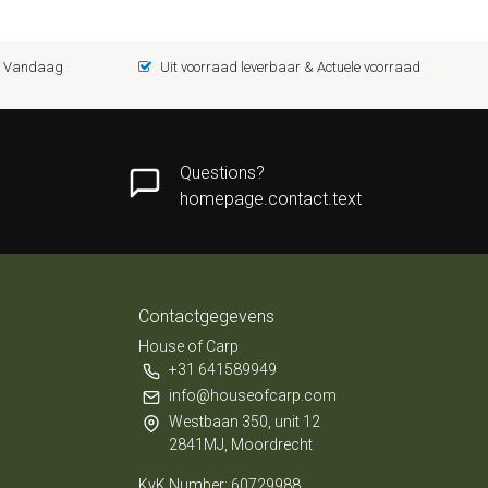
 = Vandaag
Uit voorraad leverbaar & Actuele voorraad
Questions?
homepage.contact.text
Contactgegevens
House of Carp
+31 641589949
info@houseofcarp.com
Westbaan 350, unit 12
2841MJ, Moordrecht
KvK Number: 60729988