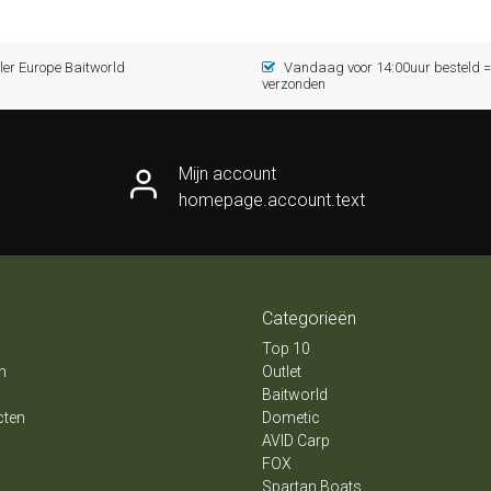
er Europe Baitworld
Vandaag voor 14:00uur besteld
verzonden
Mijn account
homepage.account.text
Categorieën
Top 10
n
Outlet
Baitworld
cten
Dometic
AVID Carp
FOX
Spartan Boats