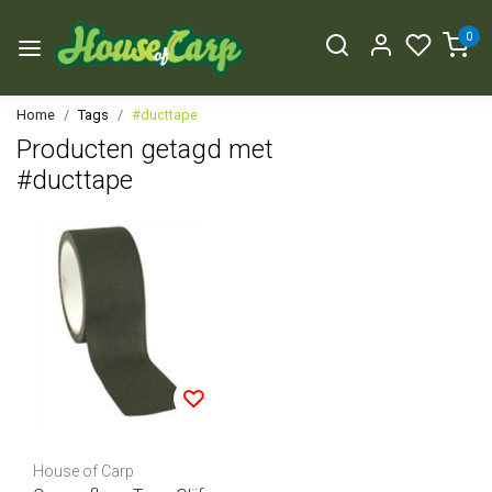
0
Home
Tags
#ducttape
Producten getagd met
#ducttape
House of Carp