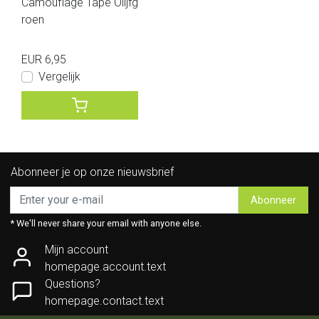
Camouflage Tape Olijfg
roen
EUR 6,95
Vergelijk
Abonneer je op onze nieuwsbrief
Abonneer
* We'll never share your email with anyone else.
Mijn account
homepage.account.text
Questions?
homepage.contact.text