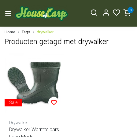
0
Home
Tags
drywalker
Producten getagd met drywalker
Sale
Drywalker
Drywalker Warmtelaars
Laag Model