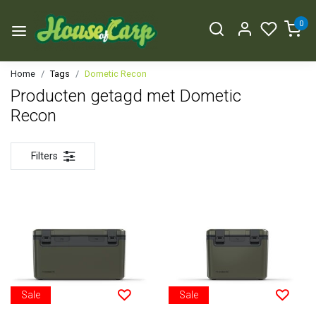
0
Home
Tags
Dometic Recon
Producten getagd met Dometic
Recon
Filters
Sale
Sale