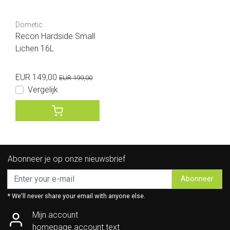
Dometic
Recon Hardside Small
Lichen 16L
EUR 149,00
EUR 199,00
Vergelijk
Abonneer je op onze nieuwsbrief
Abonneer
* We'll never share your email with anyone else.
Mijn account
homepage.account.text