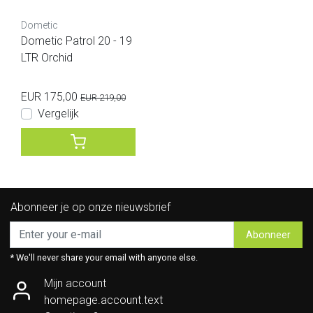
Dometic
Dometic Patrol 20 - 19
LTR Orchid
EUR 175,00
EUR 219,00
Vergelijk
Abonneer je op onze nieuwsbrief
Abonneer
* We'll never share your email with anyone else.
Mijn account
homepage.account.text