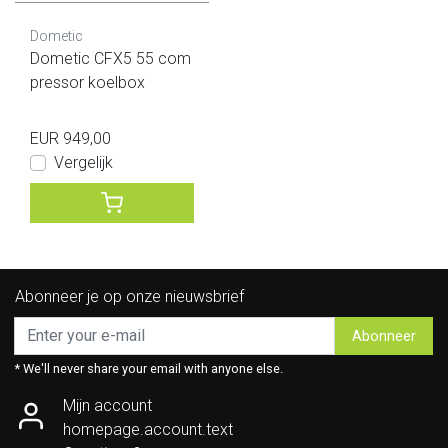
Dometic
Dometic CFX5 55 com
pressor koelbox
EUR 949,00
Vergelijk
Abonneer je op onze nieuwsbrief
Abonneer
* We'll never share your email with anyone else.
Mijn account
homepage.account.text