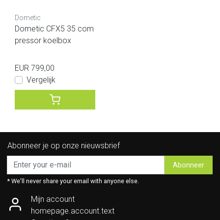
Dometic
Dometic CFX5 35 com
pressor koelbox
EUR 799,00
Vergelijk
Abonneer je op onze nieuwsbrief
Abonneer
* We'll never share your email with anyone else.
Mijn account
homepage.account.text