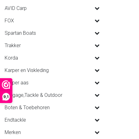
AVID Carp
FOX
Spartan Boats
Trakker
Korda
Karper en Viskleding
Karper aas
Luggage,Tackle & Outdoor
9,1
Boten & Toebehoren
Endtackle
Merken