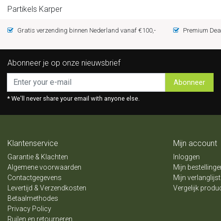
Partikels Karper
Gratis verzending binnen Nederland vanaf €100,-
Premium Deal
Abonneer je op onze nieuwsbrief
Abonneer
* We'll never share your email with anyone else.
Klantenservice
Mijn account
Garantie & Klachten
Inloggen
Algemene voorwaarden
Mijn bestellinge
Contactgegevens
Mijn verlanglijst
Levertijd & Verzendkosten
Vergelijk produ
Betaalmethodes
Privacy Policy
Ruilen en retourneren