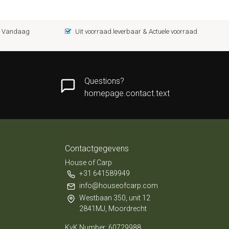
 = Vandaag
Uit voorraad leverbaar & Actuele voorraad
Questions?
homepage.contact.text
Contactgegevens
House of Carp
+31 641589949
info@houseofcarp.com
Westbaan 350, unit 12
2841MJ, Moordrecht
KvK Number: 60729988