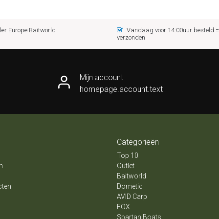
er Europe Baitworld
Vandaag voor 14:00uur besteld
verzonden
Mijn account
homepage.account.text
Categorieën
Top 10
n
Outlet
Baitworld
cten
Dometic
AVID Carp
FOX
Spartan Boats