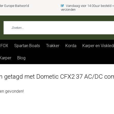
er Europe Baitworld
Vandaag voor 14:00uur besteld
verzonden
FOX
Spartan Boats
Trakker
Korda
Karper en Viskled
 Karper
Blog
n getagd met Dometic CFX2 37 AC/DC compr
en gevonden!