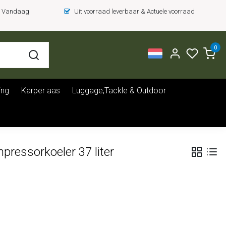
 = Vandaag
Uit voorraad leverbaar & Actuele voorraad
0
ing
Karper aas
Luggage,Tackle & Outdoor
essorkoeler 37 liter