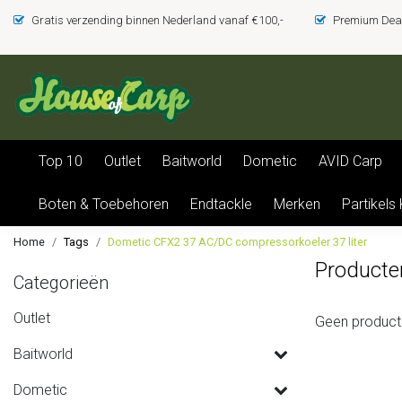
Gratis verzending binnen Nederland vanaf €100,-
Premium Deal
Top 10
Outlet
Baitworld
Dometic
AVID Carp
Boten & Toebehoren
Endtackle
Merken
Partikels
Home
Tags
Dometic CFX2 37 AC/DC compressorkoeler 37 liter
Producte
Categorieën
Outlet
Geen product
Baitworld
Dometic