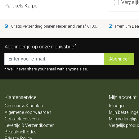
Vergelij
Partikels Karper
Gratis verzending binnen Nederland vanaf €100,-
Premium Deal
Abonneer je op onze nieuwsbrief
Abonneer
* We'll never share your email with anyone else.
Klantenservice
Mijn account
Garantie & Klachten
Inloggen
Algemene voorwaarden
Mijn bestellinge
Contactgegevens
Mijn verlanglijst
Levertijd & Verzendkosten
Vergelijk produ
Betaalmethodes
Privacy Policy