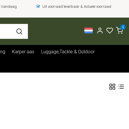
 = Vandaag
Uit voorraad leverbaar & Actuele voorraad
0
ing
Karper aas
Luggage,Tackle & Outdoor