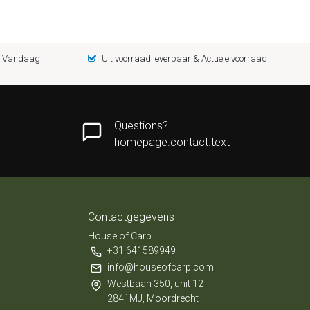
 = Vandaag
Uit voorraad leverbaar & Actuele voorraad
Questions?
homepage.contact.text
Contactgegevens
House of Carp
+31 641589949
info@houseofcarp.com
Westbaan 350, unit 12
2841MJ, Moordrecht