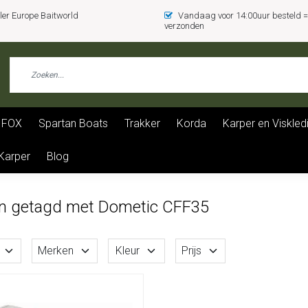
er Europe Baitworld
Vandaag voor 14:00uur besteld
verzonden
FOX
Spartan Boats
Trakker
Korda
Karper en Viskled
 Karper
Blog
n getagd met Dometic CFF35
Merken
Kleur
Prijs