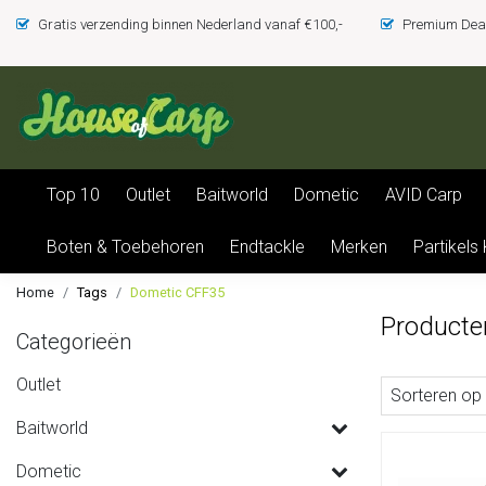
Gratis verzending binnen Nederland vanaf €100,-
Premium Deal
Top 10
Outlet
Baitworld
Dometic
AVID Carp
Boten & Toebehoren
Endtackle
Merken
Partikels
Home
Tags
Dometic CFF35
Producte
Categorieën
Outlet
Sorteren op
Baitworld
Dometic