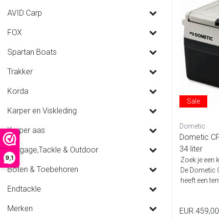
AVID Carp
FOX
Spartan Boats
Trakker
Korda
Sale
Karper en Viskleding
Dometic
Karper aas
Dometic CF
34 liter
Luggage,Tackle & Outdoor
9,1
Zoek je een 
Boten & Toebehoren
De Dometic 
heeft een te
Endtackle
Merken
EUR 459,00