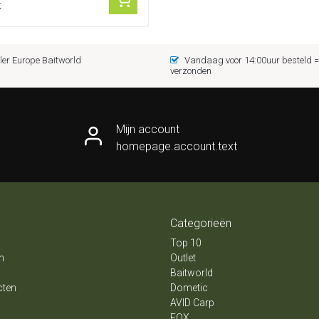
k
er Europe Baitworld
Vandaag voor 14:00uur besteld
verzonden
Mijn account
homepage.account.text
Categorieën
Top 10
n
Outlet
Baitworld
cten
Dometic
AVID Carp
FOX