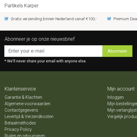
Partikels Karper
Gratis verzending binnen Nederland vanaf €100,-
Premium Deal
Abonneer je op onze nieuwsbrief
Abonneer
* We'll never share your email with anyone else.
Klantenservice
Mijn account
Garantie & Klachten
Inloggen
Algemene voorwaarden
Mijn bestellinge
Contactgegevens
Mijn verlanglijst
Levertijd & Verzendkosten
Vergelijk produ
Betaalmethodes
Privacy Policy
Ruilen en retourneren