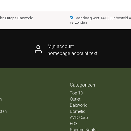
er Europe Baitworld
Vandaag voor 14:00uur besteld
verzonden
Mijn account
homepage.account.text
Categorieën
Top 10
n
Outlet
Baitworld
cten
Dometic
AVID Carp
FOX
Spartan Boats