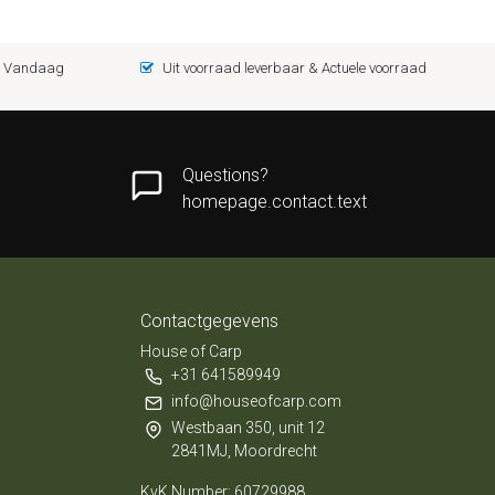
 = Vandaag
Uit voorraad leverbaar & Actuele voorraad
Questions?
homepage.contact.text
Contactgegevens
House of Carp
+31 641589949
info@houseofcarp.com
Westbaan 350, unit 12
2841MJ, Moordrecht
KvK Number: 60729988