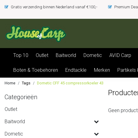
Gratis verzending binnen Nederland vanaf €100,-
Premium Deal
Top 10
Outlet
Baitworld
Dometic
AVID Carp
Boten & Toebehoren
Endtackle
Merken
Partikels
Home
Tags
Dometic CFF 45 compressorkoeler 43
Producte
Categorieën
Outlet
Geen product
Baitworld
Dometic