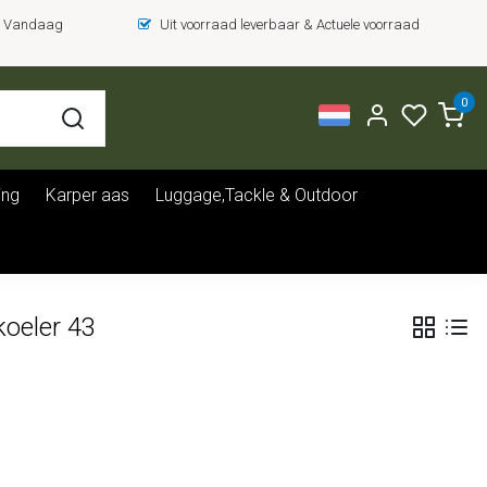
 = Vandaag
Uit voorraad leverbaar & Actuele voorraad
0
ing
Karper aas
Luggage,Tackle & Outdoor
oeler 43