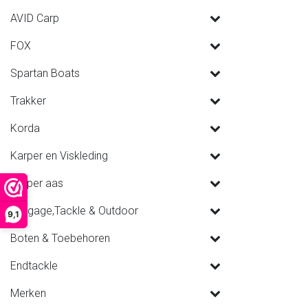
AVID Carp
FOX
Spartan Boats
Trakker
Korda
Karper en Viskleding
Karper aas
Luggage,Tackle & Outdoor
9,1
Boten & Toebehoren
Endtackle
Merken