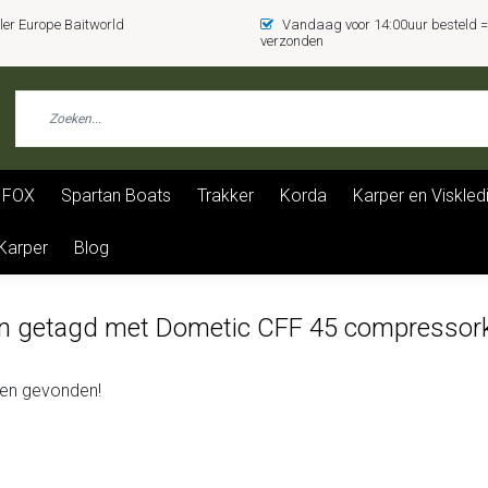
er Europe Baitworld
Vandaag voor 14:00uur besteld
verzonden
FOX
Spartan Boats
Trakker
Korda
Karper en Viskled
 Karper
Blog
n getagd met Dometic CFF 45 compressork
en gevonden!