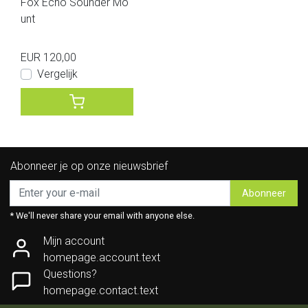
Fox Echo Sounder Mo
unt
EUR 120,00
Vergelijk
Abonneer je op onze nieuwsbrief
Abonneer
* We'll never share your email with anyone else.
Mijn account
homepage.account.text
Questions?
homepage.contact.text