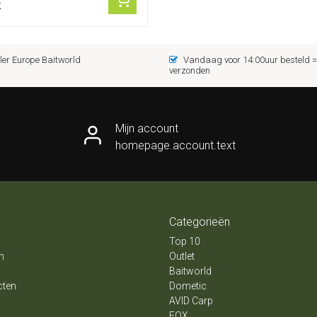
k
er Europe Baitworld
Vandaag voor 14:00uur besteld
verzonden
Mijn account
homepage.account.text
Categorieën
Top 10
n
Outlet
Baitworld
cten
Dometic
AVID Carp
FOX