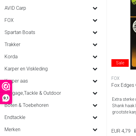
AVID Carp
FOX
Spartan Boats
Trakker
Korda
Sale
Karper en Viskleding
FOX
Karper aas
Fox Edges 
Luggage,Tackle & Outdoor
9,1
Extra sterke
Boten & Toebehoren
Shank haak I
grootste kar
Endtackle
Merken
EUR 4,79