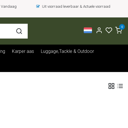
 = Vandaag
Uit voorraad leverbaar & Actuele voorraad
0
ing
Karper aas
Luggage,Tackle & Outdoor