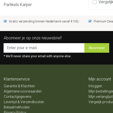
Vergelij
Partikels Karper
Gratis verzending binnen Nederland vanaf €100,-
Premium Deal
Abonneer je op onze nieuwsbrief
Abonneer
* We'll never share your email with anyone else.
Klantenservice
Mijn account
Garantie & Klachten
Inloggen
Algemene voorwaarden
Mijn bestellinge
Contactgegevens
Mijn verlanglijst
Levertijd & Verzendkosten
Vergelijk produ
Betaalmethodes
Privacy Policy