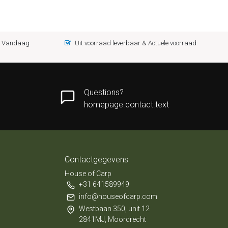
 = Vandaag
Uit voorraad leverbaar & Actuele voorraad
Questions?
homepage.contact.text
Contactgegevens
House of Carp
+31 641589949
info@houseofcarp.com
Westbaan 350, unit 12
2841MJ, Moordrecht