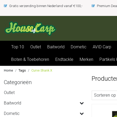
Gratis verzending binnen Nederland vanaf €100,-
Premium Deal
Top 10
Outlet
Baitworld
Dometic
AVID Carp
Boten & Toebehoren
Endtackle
Merken
Partikels
Home
Tags
Curve Shank X
Producte
Categorieën
Outlet
Sorteren op
Baitworld
Dometic