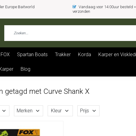
er Europe Baitworld
Vandaag voor 14:00uur besteld
verzonden
FOX
Spartan Boats
Trakker
Korda
Karper en Viskled
 Karper
Blog
n getagd met Curve Shank X
Merken
Kleur
Prijs