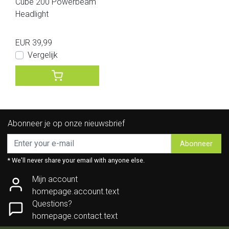
Cube 200 Powerbeam
Headlight
EUR 39,99
Vergelijk
Abonneer je op onze nieuwsbrief
Abonneer
* We'll never share your email with anyone else.
Mijn account
homepage.account.text
Questions?
homepage.contact.text