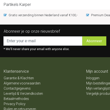
Partikels Karper
Gratis verzending binnen Nederland vanaf €100,-
Premium Deal
Abonneer je op onze nieuwsbrief
Abonneer
* We'll never share your email with anyone else.
Klantenservice
Mijn account
Garantie & Klachten
Inloggen
Algemene voorwaarden
Mijn bestellinge
Contactgegevens
Mijn verlanglijst
Levertijd & Verzendkosten
Vergelijk produ
Betaalmethodes
Privacy Policy
Ruilen en retourneren