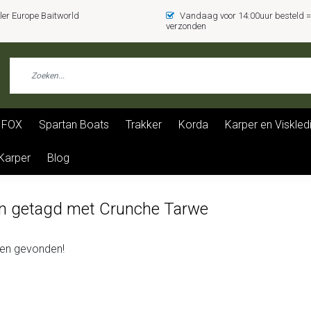
er Europe Baitworld
Vandaag voor 14:00uur besteld
verzonden
FOX
Spartan Boats
Trakker
Korda
Karper en Viskled
 Karper
Blog
n getagd met Crunche Tarwe
en gevonden!