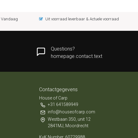
 = Vandaag
Uit voorraad leverbaar & Actuele voorraad
Questions?
homepage.contact.text
Contactgegevens
House of Carp
+31 641589949
info@houseofcarp.com
Westbaan 350, unit 12
2841MJ, Moordrecht
KvK Number: 60729988