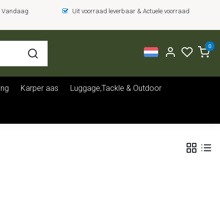
 = Vandaag
Uit voorraad leverbaar & Actuele voorraad
0
ing
Karper aas
Luggage,Tackle & Outdoor