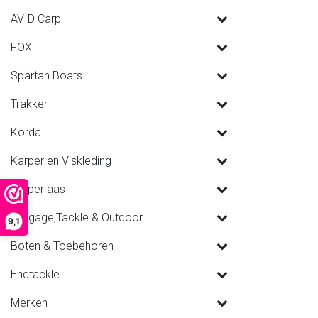
AVID Carp
FOX
Spartan Boats
Trakker
Korda
Karper en Viskleding
Karper aas
Luggage,Tackle & Outdoor
9,1
Boten & Toebehoren
Endtackle
Merken