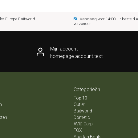
er Europe Baitworld
Vandaag voor 14:00uur besteld
verzonden
Mijn account
homepage.account.text
Categorieën
Top 10
n
Outlet
Baitworld
cten
Dometic
AVID Carp
FOX
Spartan Boats