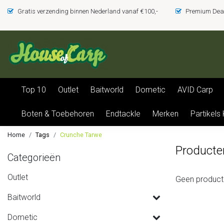
Gratis verzending binnen Nederland vanaf €100,-
Premium Deal
Top 10
Outlet
Baitworld
Dometic
AVID Carp
Boten & Toebehoren
Endtackle
Merken
Partikels
Home
Tags
Crunche Tarwe
Producte
Categorieën
Outlet
Geen product
Baitworld
Dometic