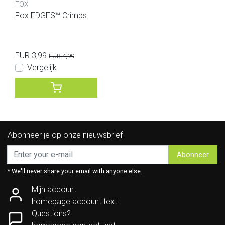
FOX
Fox EDGES™ Crimps
EUR 3,99
EUR 4,99
Vergelijk
Abonneer je op onze nieuwsbrief
Abonneer
* We'll never share your email with anyone else.
Mijn account
homepage.account.text
Questions?