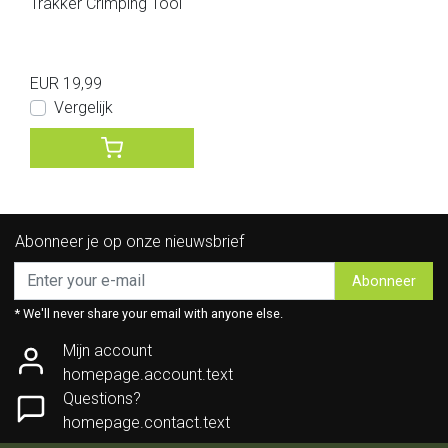
Trakker Crimping Tool
EUR 19,99
Vergelijk
Abonneer je op onze nieuwsbrief
Abonneer
* We'll never share your email with anyone else.
Mijn account
homepage.account.text
Questions?
homepage.contact.text