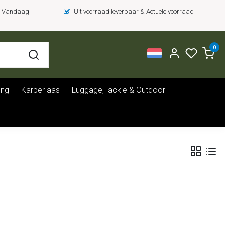
 = Vandaag
Uit voorraad leverbaar & Actuele voorraad
0
ing
Karper aas
Luggage,Tackle & Outdoor