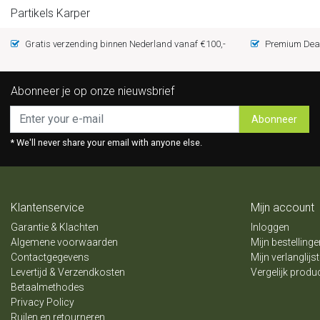
Partikels Karper
Gratis verzending binnen Nederland vanaf €100,-
Premium Deal
Abonneer je op onze nieuwsbrief
Abonneer
* We'll never share your email with anyone else.
Klantenservice
Mijn account
Garantie & Klachten
Inloggen
Algemene voorwaarden
Mijn bestellinge
Contactgegevens
Mijn verlanglijst
Levertijd & Verzendkosten
Vergelijk produ
Betaalmethodes
Privacy Policy
Ruilen en retourneren