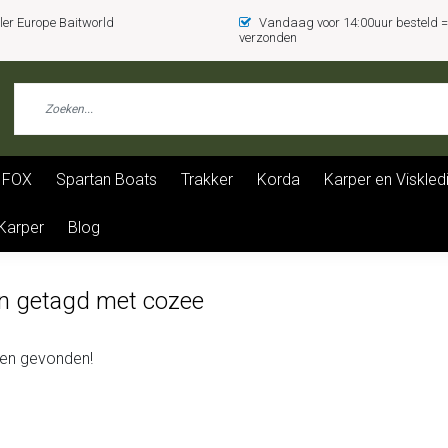
er Europe Baitworld
Vandaag voor 14:00uur besteld
verzonden
FOX
Spartan Boats
Trakker
Korda
Karper en Viskled
 Karper
Blog
n getagd met cozee
en gevonden!