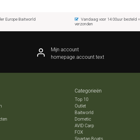
er Europe Baitworld
Vandaag voor 14:00uur besteld
verzonden
Mijn account
homepage.account.text
Categorieën
Top 10
n
Outlet
Baitworld
cten
Dometic
AVID Carp
FOX
Spartan Boats