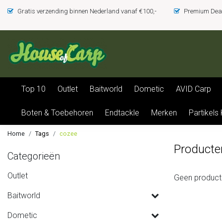
Gratis verzending binnen Nederland vanaf €100,-
Premium Deal
Top 10
Outlet
Baitworld
Dometic
AVID Carp
Boten & Toebehoren
Endtackle
Merken
Partikels
Home
Tags
cozee
Producte
Categorieën
Outlet
Geen product
Baitworld
Dometic