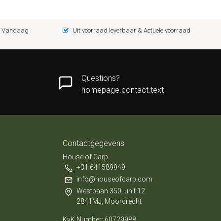
 = Vandaag
Uit voorraad leverbaar & Actuele voorraad
Questions?
homepage.contact.text
Contactgegevens
House of Carp
+31 641589949
info@houseofcarp.com
Westbaan 350, unit 12
2841MJ, Moordrecht
KvK Number: 60729988