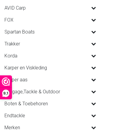
AVID Carp
FOX
Spartan Boats
Trakker
Korda
Karper en Viskleding
Karper aas
Luggage,Tackle & Outdoor
9,1
Boten & Toebehoren
Endtackle
Merken