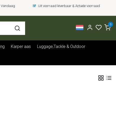
 = Vandaag
Uit voorraad leverbaar & Actuele voorraad
0
ing
Karper aas
Luggage,Tackle & Outdoor