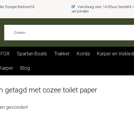
er Europe Baitworld
Vandaag voor 14:00uur besteld
verzonden
FOX
Spartan Boats
Trakker
Korda
Karper en Viskled
 Karper
Blog
n getagd met cozee toilet paper
en gevonden!