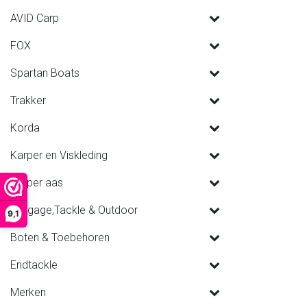
AVID Carp
FOX
Spartan Boats
Trakker
Korda
Karper en Viskleding
Karper aas
Luggage,Tackle & Outdoor
9,1
Boten & Toebehoren
Endtackle
Merken