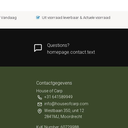
 = Vandaag
Uit voorraad leverbaar & Actuele voorraad
Questions?
homepage.contact.text
Contactgegevens
House of Carp
+31 641589949
info@houseofcarp.com
Westbaan 350, unit 12
2841MJ, Moordrecht
KvK Number: 60729988