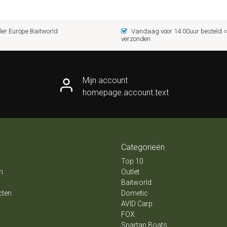
er Europe Baitworld
Vandaag voor 14:00uur besteld
verzonden
Mijn account
homepage.account.text
Categorieën
Top 10
n
Outlet
Baitworld
cten
Dometic
AVID Carp
FOX
Spartan Boats