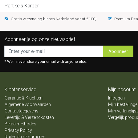
Partikels Karper
Gratis verzending binnen Nederland vanaf €100,-
Premium Deal
Abonneer je op onze nieuwsbrief
Abonneer
* We'll never share your email with anyone else.
Klantenservice
Mijn account
Garantie & Klachten
Inloggen
Algemene voorwaarden
Mijn bestellinge
Contactgegevens
Mijn verlanglijst
Levertijd & Verzendkosten
Vergelijk produ
Betaalmethodes
Privacy Policy
Ruilen en retourneren