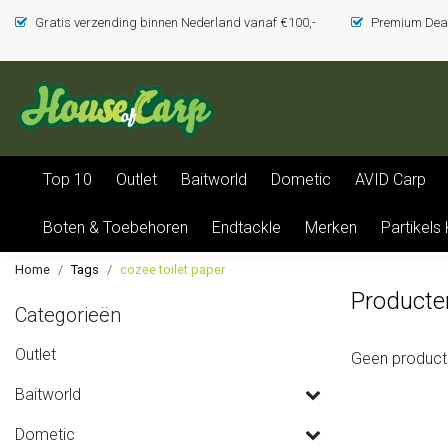
Gratis verzending binnen Nederland vanaf €100,-
Premium Deal
Top 10
Outlet
Baitworld
Dometic
AVID Carp
Boten & Toebehoren
Endtackle
Merken
Partikels
Home
Tags
cozee toilet paper
Producte
Categorieën
Outlet
Geen product
Baitworld
Dometic