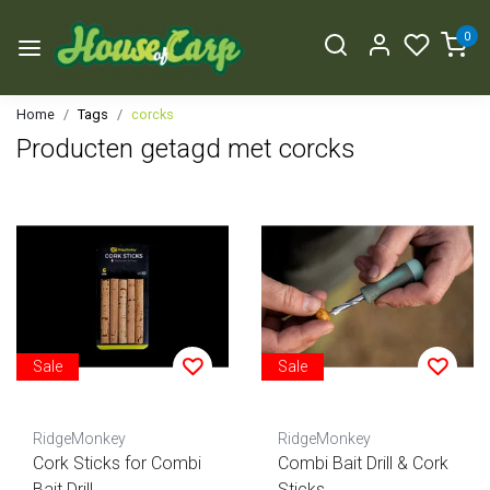
0
Home
Tags
corcks
Producten getagd met corcks
Sale
Sale
RidgeMonkey
RidgeMonkey
Cork Sticks for Combi
Combi Bait Drill & Cork
Bait Drill
Sticks