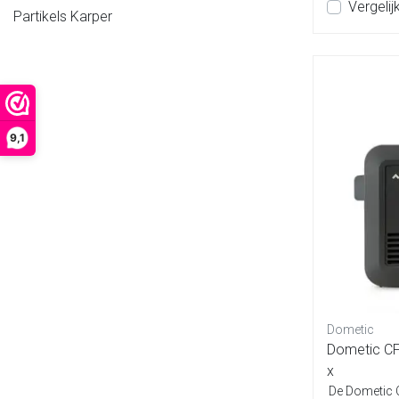
Vergelij
Partikels Karper
9,1
Dometic
Dometic C
x
De Dometic 