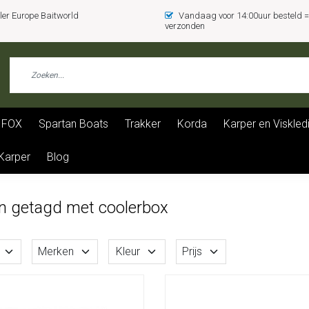
er Europe Baitworld
Vandaag voor 14:00uur besteld
verzonden
FOX
Spartan Boats
Trakker
Korda
Karper en Viskled
 Karper
Blog
n getagd met coolerbox
Merken
Kleur
Prijs