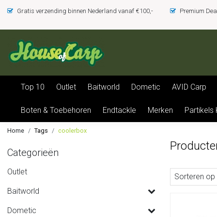
Gratis verzending binnen Nederland vanaf €100,-
Premium Deal
Top 10
Outlet
Baitworld
Dometic
AVID Carp
Boten & Toebehoren
Endtackle
Merken
Partikels
Home
Tags
coolerbox
Producte
Categorieën
Outlet
Sorteren op
Baitworld
Dometic