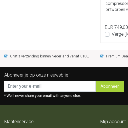
compressor k
ontworpen vo
gebruiksge...
EUR 749,00
Vergelij
Gratis verzending binnen Nederland vanaf €100,-
Premium Deal
Abonneer je op onze nieuwsbrief
Abonneer
* We'll never share your email with anyone else.
Klantenservice
Mijn account