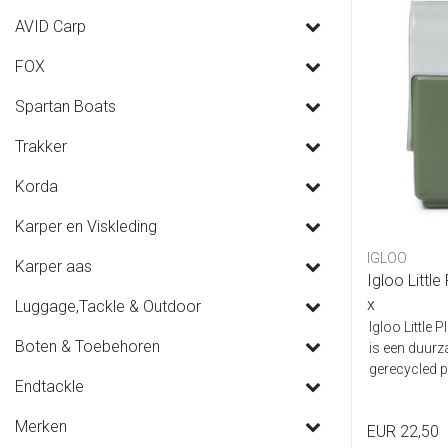
AVID Carp
FOX
Spartan Boats
Trakker
Korda
Karper en Viskleding
IGLOO
Karper aas
Igloo Litt
x
Luggage,Tackle & Outdoor
Igloo Little
Boten & Toebehoren
is een duur
gerecycled 
Endtackle
isolatie, ge...
Merken
EUR 22,50