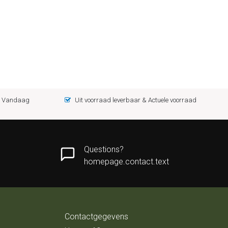
 = Vandaag
Uit voorraad leverbaar & Actuele voorraad
Questions?
homepage.contact.text
Contactgegevens