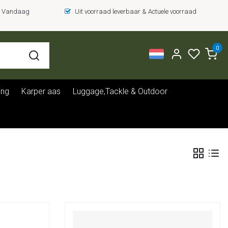
 = Vandaag
Uit voorraad leverbaar & Actuele voorraad
0
ing
Karper aas
Luggage,Tackle & Outdoor