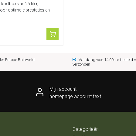
oelbox van 25 liter,
or optimale prestaties en
k
er Europe Baitworld
Vandaag voor 14:00uur besteld
verzonden
Mijn account
homepage.account.text
Categorieën