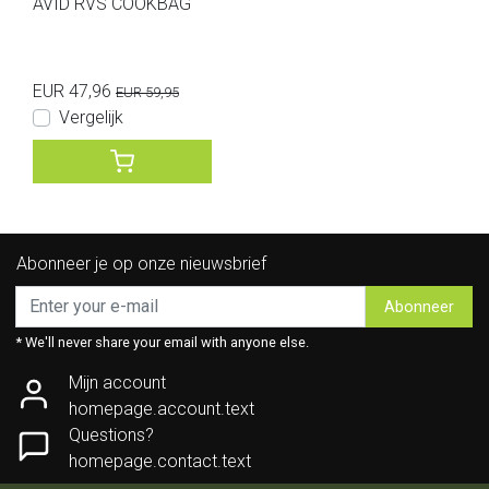
AVID RVS COOKBAG
EUR 47,96
EUR 59,95
Vergelijk
Abonneer je op onze nieuwsbrief
Abonneer
* We'll never share your email with anyone else.
Mijn account
homepage.account.text
Questions?
homepage.contact.text