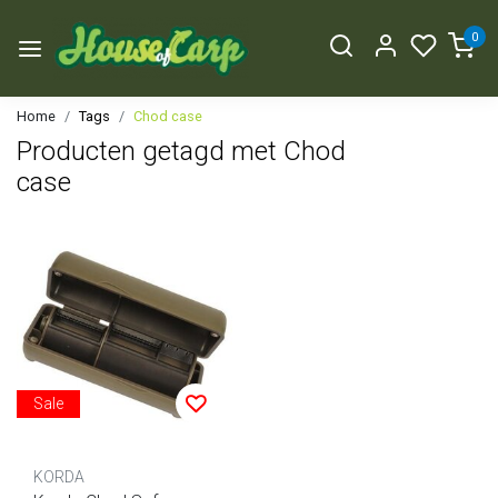
0
Home
Tags
Chod case
Producten getagd met Chod
case
Sale
KORDA