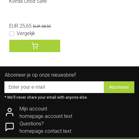
Korda Chod Safe
EUR 25,65
EUR 28,50
Vergelijk
Abonneer je op onze nieuwsbrief
Abonneer
* We'll never share your email with anyone else.
Mijn account
homepage.account.text
Questions?
homepage.contact.text