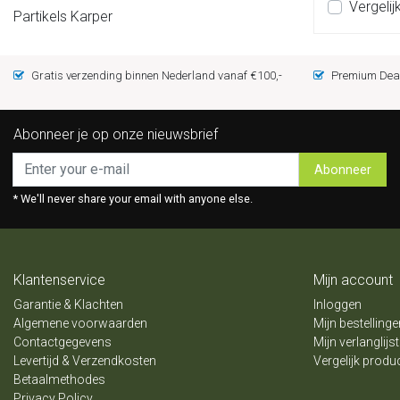
Vergelij
Partikels Karper
Gratis verzending binnen Nederland vanaf €100,-
Premium Deal
Abonneer je op onze nieuwsbrief
Abonneer
* We'll never share your email with anyone else.
Klantenservice
Mijn account
Garantie & Klachten
Inloggen
Algemene voorwaarden
Mijn bestellinge
Contactgegevens
Mijn verlanglijst
Levertijd & Verzendkosten
Vergelijk produ
Betaalmethodes
Privacy Policy