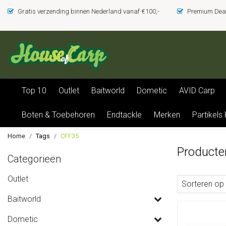
Gratis verzending binnen Nederland vanaf €100,-
Premium Deal
Top 10
Outlet
Baitworld
Dometic
AVID Carp
Boten & Toebehoren
Endtackle
Merken
Partikels
Home
Tags
CFF35
Producte
Categorieën
Outlet
Sorteren op
Baitworld
Dometic