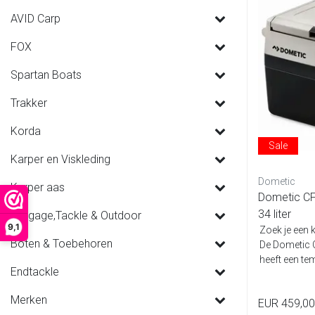
AVID Carp
FOX
Spartan Boats
Trakker
Korda
Sale
Karper en Viskleding
Dometic
Karper aas
Dometic CF
34 liter
Luggage,Tackle & Outdoor
9,1
Zoek je een 
Boten & Toebehoren
De Dometic 
heeft een te
Endtackle
Merken
EUR 459,00