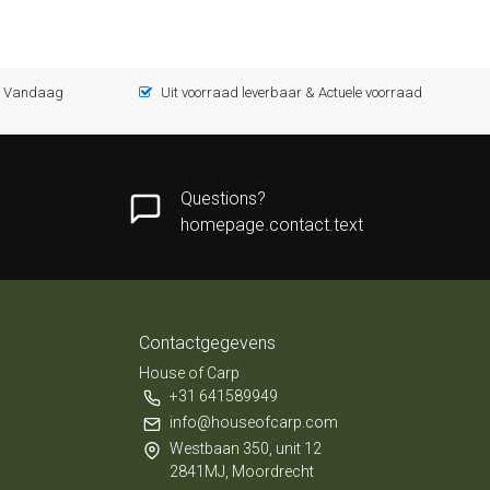
 = Vandaag
Uit voorraad leverbaar & Actuele voorraad
Questions?
homepage.contact.text
Contactgegevens
House of Carp
+31 641589949
info@houseofcarp.com
Westbaan 350, unit 12
2841MJ, Moordrecht