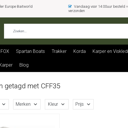
er Europe Baitworld
Vandaag voor 14:00uur besteld
verzonden
FOX
Spartan Boats
Trakker
Korda
Karper en Viskled
 Karper
Blog
n getagd met CFF35
Merken
Kleur
Prijs