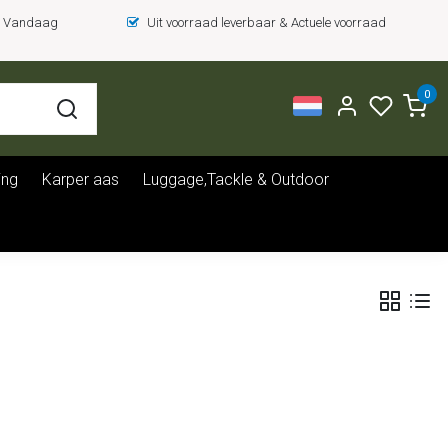
 = Vandaag
Uit voorraad leverbaar & Actuele voorraad
0
ing
Karper aas
Luggage,Tackle & Outdoor