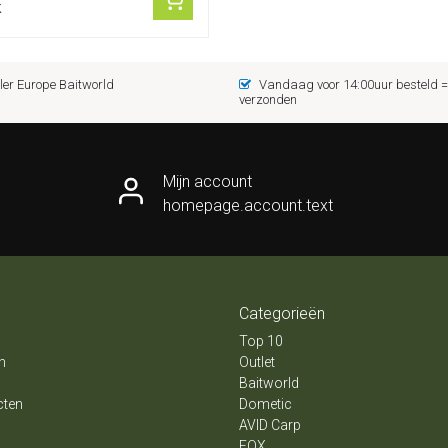
k
er Europe Baitworld
Vandaag voor 14:00uur besteld
verzonden
Mijn account
homepage.account.text
Categorieën
Top 10
n
Outlet
Baitworld
cten
Dometic
AVID Carp
FOX