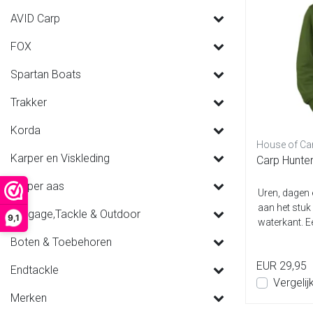
AVID Carp
FOX
Spartan Boats
Trakker
Korda
House of Ca
Karper en Viskleding
Carp Hunter
Karper aas
Uren, dagen
aan het stu
Luggage,Tackle & Outdoor
9,1
waterkant. E
en is d...
Boten & Toebehoren
EUR 29,95
Endtackle
Vergelij
Merken