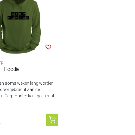
rp
 - Hoodie
 en soms weken lang worden
k doorgebracht aan de
en Carp Hunter kent geen rust
k