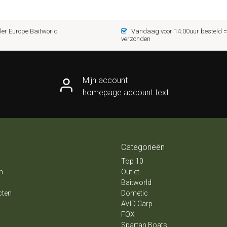
er Europe Baitworld
Vandaag voor 14:00uur besteld
verzonden
Mijn account
homepage.account.text
Categorieën
Top 10
n
Outlet
Baitworld
cten
Dometic
AVID Carp
FOX
Spartan Boats