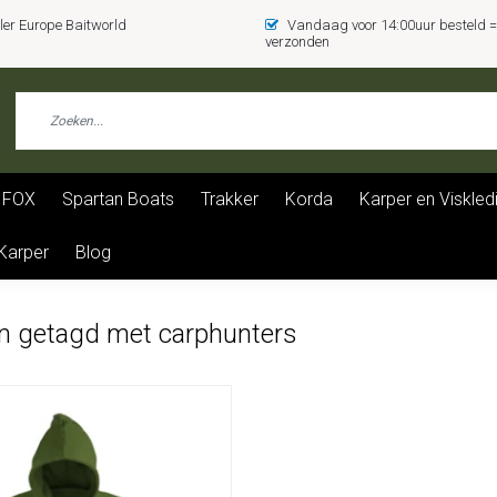
er Europe Baitworld
Vandaag voor 14:00uur besteld
verzonden
FOX
Spartan Boats
Trakker
Korda
Karper en Viskled
 Karper
Blog
n getagd met carphunters