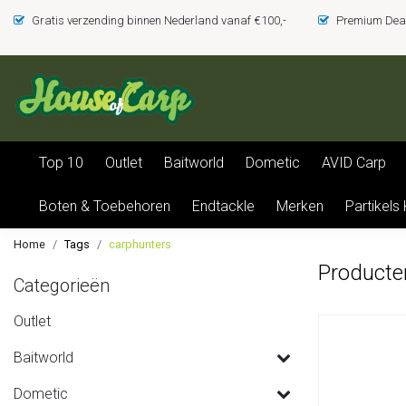
Gratis verzending binnen Nederland vanaf €100,-
Premium Deal
Top 10
Outlet
Baitworld
Dometic
AVID Carp
Boten & Toebehoren
Endtackle
Merken
Partikels
Home
Tags
carphunters
Producte
Categorieën
Outlet
Baitworld
Dometic