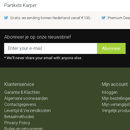
Partikels Karper
Gratis verzending binnen Nederland vanaf €100,-
Premium Deal
Abonneer je op onze nieuwsbrief
Abonneer
* We'll never share your email with anyone else.
Klantenservice
Mijn account
Garantie & Klachten
Inloggen
Algemene voorwaarden
Mijn bestellinge
Contactgegevens
Mijn verlanglijst
Levertijd & Verzendkosten
Vergelijk produ
Betaalmethodes
Privacy Policy
Ruilen en retourneren