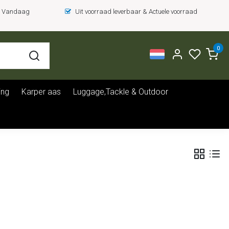
 = Vandaag
Uit voorraad leverbaar & Actuele voorraad
0
ing
Karper aas
Luggage,Tackle & Outdoor