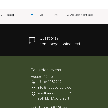
 = Vandaag
Uit voorraad leverbaar & Actuele voorraad
Questions?
homepage.contact.text
Contactgegevens
House of Carp
+31 641589949
info@houseofcarp.com
Westbaan 350, unit 12
2841MJ, Moordrecht
KvK Number: 60729988