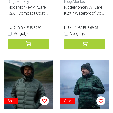
RidgeMonkey
RidgeMonkey
RidgeMonkey APEarel
RidgeMonkey APEarel
K2XP Compact Coat Bl
K2XP Waterproof Coat
ack
Camo
EUR 19,97
EUR 34,97
EUR 39,95
EUR 69,95
Vergelijk
Vergelijk
Sale
Sale