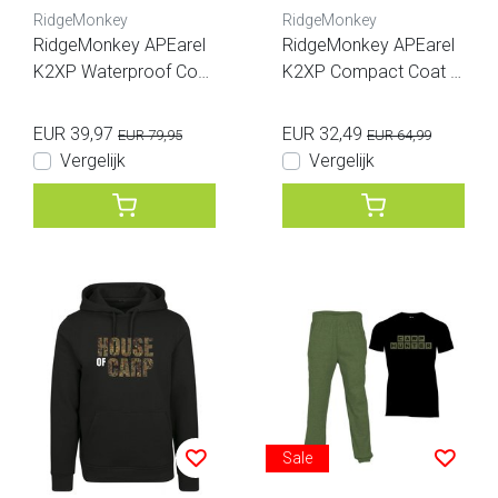
RidgeMonkey
RidgeMonkey
RidgeMonkey APEarel
RidgeMonkey APEarel
K2XP Waterproof Coat
K2XP Compact Coat C
Green
amo
EUR 39,97
EUR 32,49
EUR 79,95
EUR 64,99
Vergelijk
Vergelijk
Sale