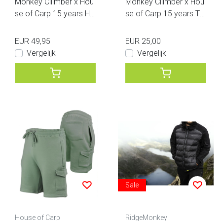
Monkey Cllimber x Hou
Monkey Cllimber x Hou
se of Carp 15 years Ho
se of Carp 15 years T
ody Olive Green
Shirt Zwart
EUR 49,95
EUR 25,00
Vergelijk
Vergelijk
Sale
House of Carp
RidgeMonkey