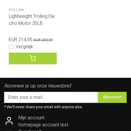
Pro Line
Lightweight Trolling Ele
ctro Motor 35LB
EUR 214,95
EUR 239,99
Vergelijk
Abonneer je op onze nieuwsbrief
Abonneer
* We'll never share your email with anyone else.
Mijn account
homepage.account.text