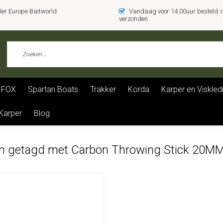
er Europe Baitworld
Vandaag voor 14:00uur besteld
verzonden
FOX
Spartan Boats
Trakker
Korda
Karper en Viskled
 Karper
Blog
n getagd met Carbon Throwing Stick 20M