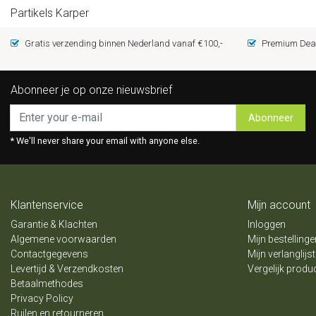
Partikels Karper
Gratis verzending binnen Nederland vanaf €100,-
Premium Deal
Abonneer je op onze nieuwsbrief
Abonneer
* We'll never share your email with anyone else.
Klantenservice
Mijn account
Garantie & Klachten
Inloggen
Algemene voorwaarden
Mijn bestellinge
Contactgegevens
Mijn verlanglijst
Levertijd & Verzendkosten
Vergelijk produ
Betaalmethodes
Privacy Policy
Ruilen en retourneren