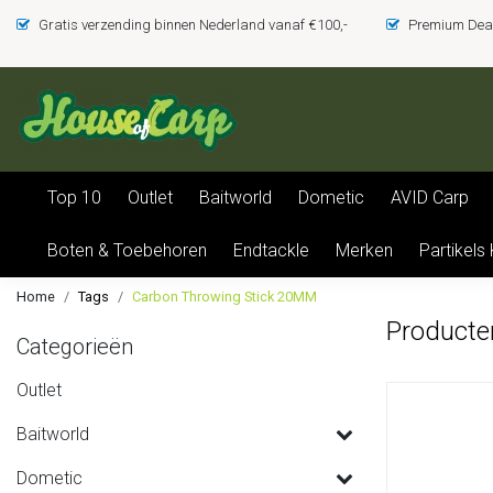
Gratis verzending binnen Nederland vanaf €100,-
Premium Deal
Top 10
Outlet
Baitworld
Dometic
AVID Carp
Boten & Toebehoren
Endtackle
Merken
Partikels
Home
Tags
Carbon Throwing Stick 20MM
Producte
Categorieën
Outlet
Baitworld
Dometic