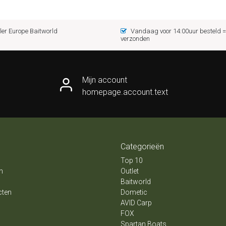
er Europe Baitworld
Vandaag voor 14:00uur besteld
verzonden
Mijn account
homepage.account.text
Categorieën
Top 10
n
Outlet
Baitworld
cten
Dometic
AVID Carp
FOX
Spartan Boats