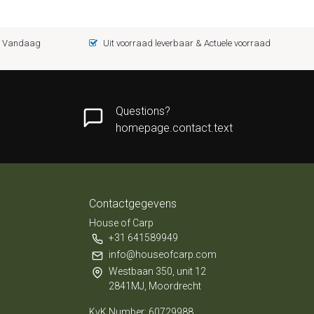
 = Vandaag
Uit voorraad leverbaar & Actuele voorraad
Questions?
homepage.contact.text
Contactgegevens
House of Carp
+31 641589949
info@houseofcarp.com
Westbaan 350, unit 12
2841MJ, Moordrecht
KvK Number: 60729988