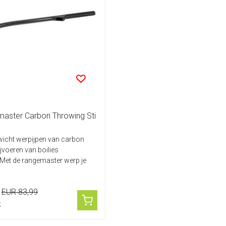
aster Carbon Throwing Sti
wicht werpijpen van carbon
jvoeren van boilies
Met de rangemaster werp je
EUR 83,99
k