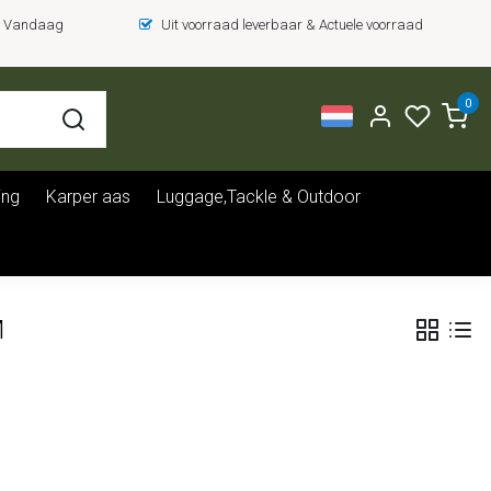
 = Vandaag
Uit voorraad leverbaar & Actuele voorraad
0
ing
Karper aas
Luggage,Tackle & Outdoor
M