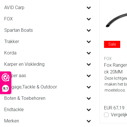
AVID Carp
FOX
Spartan Boats
Trakker
Sale
Korda
FOX
Karper en Viskleding
Fox Rangem
ck 20MM
Karper aas
Deze lichtge
maken het bi
Luggage,Tackle & Outdoor
9,1
moeiteloos. 
verder dan...
Boten & Toebehoren
EUR 67,19
Endtackle
Vergelij
Merken