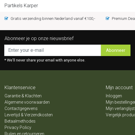
Partikels Karper
Gratis verzending binnen Nederland vanaf €100,-
Premium Deal
Abonneer je op onze nieuwsbrief
Abonneer
* We'll never share your email with anyone else.
Klantenservice
Mijn account
Garantie & Klachten
Inloggen
Algemene voorwaarden
Mijn bestellinge
Contactgegevens
Mijn verlanglijst
Levertijd & Verzendkosten
Vergelijk produ
Betaalmethodes
Privacy Policy
Ruilen en retourneren