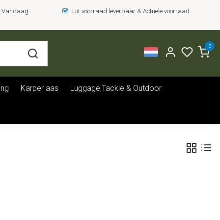
 = Vandaag
Uit voorraad leverbaar & Actuele voorraad
0
ing
Karper aas
Luggage,Tackle & Outdoor