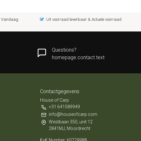
 = Vandaag
Uit voorraad leverbaar & Actuele voorraad
Questions?
homepage.contact.text
Contactgegevens
House of Carp
+31 641589949
info@houseofcarp.com
Westbaan 350, unit 12
2841MJ, Moordrecht
KvK Number: 60729988