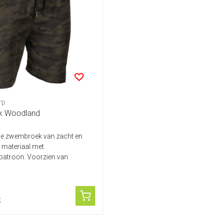
rp
 Woodland
e zwembroek van zacht en
 materiaal met
atroon. Voorzien van
achterzakke...
k