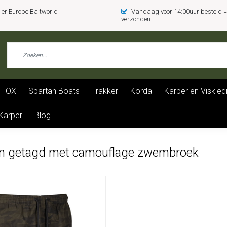
er Europe Baitworld
Vandaag voor 14:00uur besteld
verzonden
FOX
Spartan Boats
Trakker
Korda
Karper en Viskled
 Karper
Blog
n getagd met camouflage zwembroek