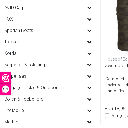
AVID Carp
FOX
Spartan Boats
Trakker
Korda
House of Ca
Karper en Viskleding
Zwembroek
Karper aas
Comfortabel
sneldrogend
Luggage,Tackle & Outdoor
9,1
camouflagep
zijzakken en 
Boten & Toebehoren
EUR 18,95
Endtackle
Vergelij
Merken