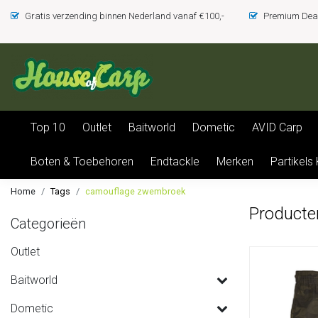
Gratis verzending binnen Nederland vanaf €100,-
Premium Deal
Top 10
Outlet
Baitworld
Dometic
AVID Carp
Boten & Toebehoren
Endtackle
Merken
Partikels
Home
Tags
camouflage zwembroek
Producte
Categorieën
Outlet
Baitworld
Dometic