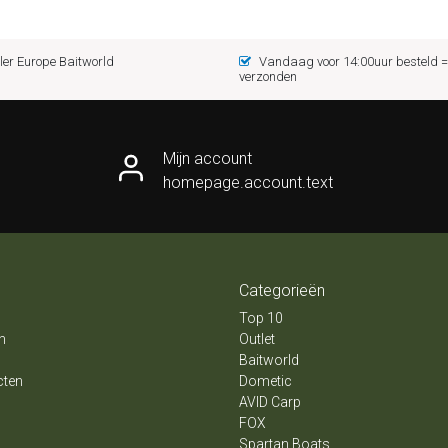
er Europe Baitworld
Vandaag voor 14:00uur besteld
verzonden
Mijn account
homepage.account.text
Categorieën
Top 10
n
Outlet
Baitworld
cten
Dometic
AVID Carp
FOX
Spartan Boats